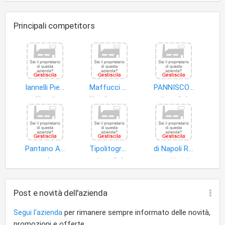
Principali competitors
Iannelli Pietro di Napoli Donato e Del Re Asenzio
Maffucci Music di Maffucci Canio Rosario
PANNISCO FRATELLI (SNC)
filmati
libri di musica
arti grafiche
Pantano Assunta
Tipolitografia Fratelli Pannisco S.n.c
di Napoli Rosa Maria Michela
cd
arti grafiche
oggetti artigianato
Post e novità dell'azienda
Segui l'azienda
per rimanere sempre informato delle novità,
promozioni e offerte.