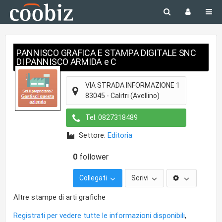
PANNISCO GRAFICA E STAMPA DIGITALE SNC
DI PANNISCO ARMIDA e C
VIA STRADA INFORMAZIONE 1
83045
-
Calitri
(Avellino)
Tel.
0827318489
Settore:
Editoria
0
follower
Collegati
Scrivi
Altre stampe di arti grafiche
Registrati per vedere tutte le informazioni disponibili
,