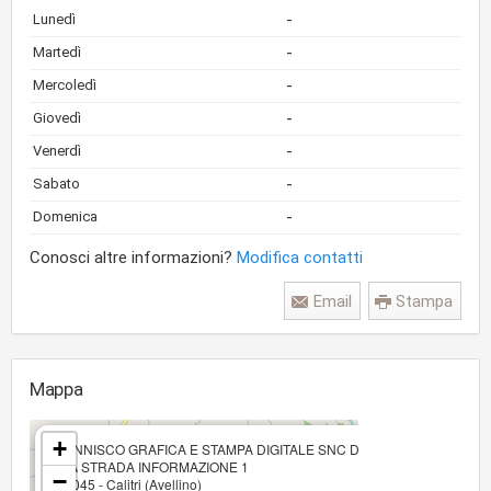
-
Lunedì
-
Martedì
-
Mercoledì
-
Giovedì
-
Venerdì
-
Sabato
-
Domenica
Conosci altre informazioni?
Modifica contatti
Email
Stampa
Mappa
×
+
PANNISCO GRAFICA E STAMPA DIGITALE SNC DI PANNISCO ARMIDA 
VIA STRADA INFORMAZIONE 1
−
83045 - Calitri (Avellino)