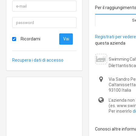
Per il raggiungimento 
Se
Registrati per vedere 
Ricordami
questa azienda
Swimming Calta
Recupera i dati di accesso
Dilettantistic
Via Sandro Per
Caltanissetta
93100
Italia
L'azienda non 
(es. www.swim
Per inserirlo
d
Conosci altre inform