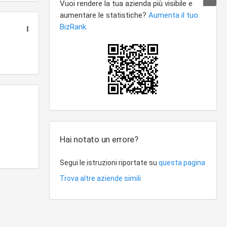
ale scopo
lla
sportive
elle
 la
mpianti
vi; -
alle
ciazioni
ante
a'
Hai notato un errore?
icate
rtuno
Segui le istruzioni riportate su
questa pagina
a
Trova altre aziende simili