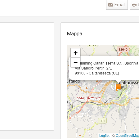
Email
Mappa
+
−
Swimming Caltanissetta S.r.l. Sportiva 
Via Sandro Pertini 2/E
93100 - Caltanissetta (CL)
Leaflet
| ©
OpenStreetMa