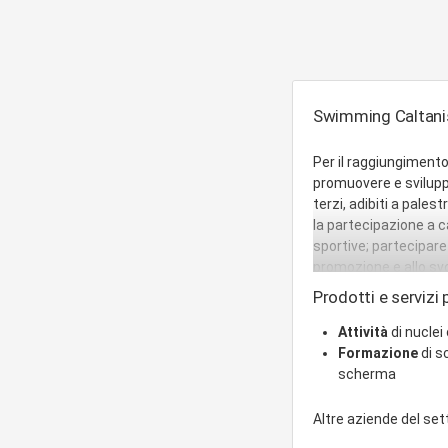
Swimming Caltanisse
Per il raggiungimento 
promuovere e sviluppar
terzi, adibiti a pale
la partecipazione a c
sportive; partecipare
promozione e allo svo
ricreativa e cultural
Prodotti e servizi p
perfezionamento e co
sportive anche in colla
Attività
di nuclei
societa', mediante spe
Formazione
di s
ristoro, bar e attivit
scherma
manifestazioni sporti
Esercitare, in via me
Altre aziende del se
autofinanziamento; in