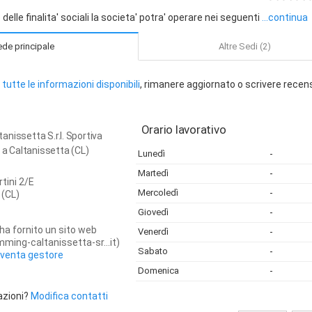
delle finalita' sociali la societa' potra' operare nei seguenti
...continua
de principale
Altre Sedi (2)
tutte le informazioni disponibili
, rimanere aggiornato o scrivere recen
Orario lavorativo
nissetta S.r.l. Sportiva
a a Caltanissetta (CL)
Lunedì
-
Martedì
-
tini 2/E
Mercoledì
-
(CL)
Giovedì
-
ha fornito un sito web
Venerdì
-
ming-caltanissetta-sr...it)
Sabato
-
iventa gestore
Domenica
-
azioni?
Modifica contatti