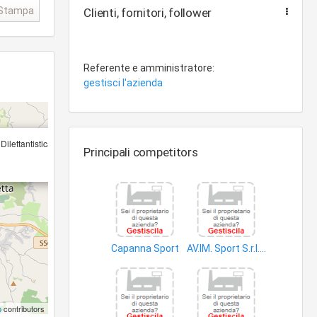
Stampa
Clienti, fornitori, follower
Referente e amministratore:
gestisci l'azienda
×
Dilettantistica
Principali competitors
Capanna Sport
AV.IM. Sport S.r.l. Sportiva Dilettantistica
articoli sportivi
palestre
p
contributors