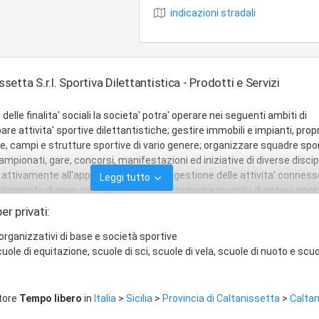
indicazioni stradali
tta S.r.l. Sportiva Dilettantistica - Prodotti e Servizi
delle finalita' sociali la societa' potra' operare nei seguenti ambiti di
e attivita' sportive dilettantistiche; gestire immobili e impianti, propri
stre, campi e strutture sportive di vario genere; organizzare squadre spo
ampionati, gare, concorsi, manifestazioni ed iniziative di diverse discip
 attivamente all'approntamento e alla gestione delle attivita' connesse
Leggi tutto
lgimento di gare, campionati, manifestazioni e incontri di natura sport
e; gestire e promuovere corsi di istruzione tecnico-Professionale, qualif
er privati:
ordinamanto per l'avvio, l'aggiornamento e il perfezionamento nelle at
borazione con gli enti locali, regionali e statali, pubblici e privati. Inoltre
 organizzativi di base e società sportive
cifiche deliberazioni dell'assemblea, potra': - Allestire e gestire punti 
cuole di equitazione, scuole di sci, scuole di vela, scuole di nuoto e scuo
a' similari collegati a propri impianti ed eventualmente anche in occasio
ve e ricreative; - Effettuare raccolte pubbliche occasionali di fondi; -
ramente marginale e senza scopo di lucro, attivita' di natura commerci
ttore
Tempo libero
in
Italia
>
Sicilia
>
Provincia di Caltanissetta
>
Calta
 tal caso dovra' osservare le normative amministrative e fiscali vigenti