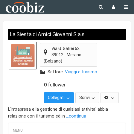
La Siesta di Amici Giovanni S.a.s
Via G. Galilei 62
39012
-
Merano
(Bolzano)
Settore:
Viaggi e turismo
0
follower
Collegati
Scrivi
L'intrapresa e la gestione di qualsiasi attivita' abbia
relazione con il turismo ed in
...continua