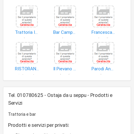
Trattoria Iolanda di Zappia Rosina
Bar Campo di Vigo Graziella e Brillado Cesarina S.n.c
Francesca Da Rimini S.a.s. di Burrini Francesca & C
bar
bar
locali
RISTORANTE LOCANDA DU PROU DADDI ALESSANDRO
Il Pievano di Lombardi Claudia & C. S.n.c
Parodi Angelo
ristorante
locali
bar
Tel. 010780625 - Ostaja da u seppu - Prodotti e
Servizi
Trattoria e bar
Prodotti e servizi per privati: