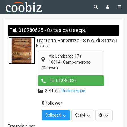
Tel. 010780625 - Ostaja da u seppu
Trattoria Bar Strizoli S.n.c. di Strizoli
Fabio
Via Lombardo 17 r
16014
-
Campomorone
(Genova)
Tel.
010780625
Settore:
Ristorazione
0
follower
Collegati
Scrivi
Trattoria e bar