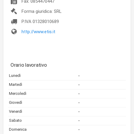
Fax.
0854470447
Forma giuridica: SRL
P.IVA
01328010689
http://www.etis.it
Orario lavorativo
-
Lunedì
-
Martedì
-
Mercoledì
-
Giovedì
-
Venerdì
-
Sabato
-
Domenica