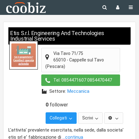
Etis S.r.l. Engineering And Technologies
Industrial Services
Via Tavo 71/75
65010
-
Cappelle sul Tavo
(Pescara)
Tel.
0854471607 0854470447
Settore:
Meccanica
0
follower
Collegati
Scrivi
L'attivita' prevalente esercitata, nella sede, dalla societa'
etis srl e' fabbricazione di
...continua