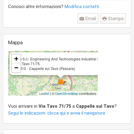
Conosci altre informazioni?
Modifica contatti
Email
Stampa
Mappa
×
+
Etis S.r.l. Engineering And Technologies Industrial Services
Via Tavo 71/75
−
65010 - Cappelle sul Tavo (Pescara)
Leaflet
| ©
OpenStreetMap
contributors
Vuoi arrivare in
Via Tavo 71/75
a
Cappelle sul Tavo
?
Segui le indicazioni: clicca qui e avvia il navigatore