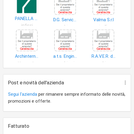
PANELLA & DI IORIO
D.G. Service S.r.l
Valma S.r.l
infissi
macchine sollevamento
verricelli a motore
Archinterni di di Marco Rocco
a.t.s. Engineerings.r.l.
R.A.V.E.R. di Tottone Ennio
attrezzature ventilazione uso non domestico
macchine impieghi speciali
macchine movimentazione
Post e novità dell'azienda
Segui l'azienda
per rimanere sempre informato delle novità,
promozioni e offerte.
Fatturato