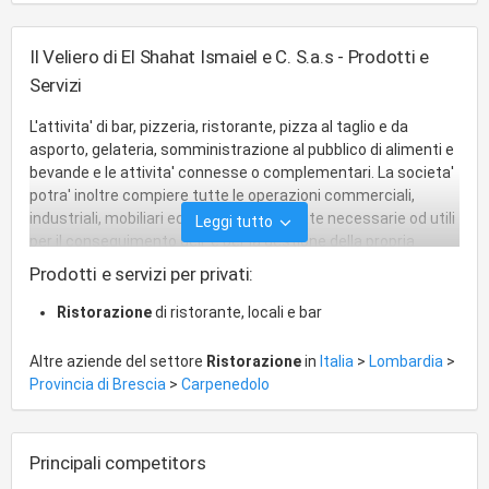
Il Veliero di El Shahat Ismaiel e C. S.a.s - Prodotti e
Servizi
L'attivita' di bar, pizzeria, ristorante, pizza al taglio e da
asporto, gelateria, somministrazione al pubblico di alimenti e
bevande e le attivita' connesse o complementari. La societa'
potra' inoltre compiere tutte le operazioni commerciali,
industriali, mobiliari ed immobiliari ritenute necessarie od utili
Leggi tutto
per il conseguimento dell' e per la gestione della propria
liquidita'. Potra', inoltre, assumere interessenze e
Prodotti e servizi per privati:
partecipazioni in altre societa' senza finalita' di collocamento
e purche' nei limiti previsti dall'art. 2361 Codice civile, nonche'
Ristorazione
di ristorante, locali e bar
prestare fideiussioni e garanzie reali anche a favore di terzi.
Altre aziende del settore
Ristorazione
in
Italia
>
Lombardia
>
Provincia di Brescia
>
Carpenedolo
Principali competitors