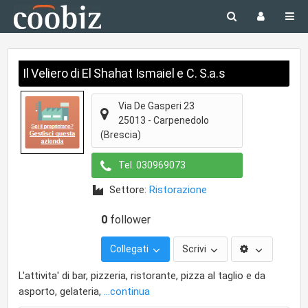
Il Veliero di El Shahat Ismaiel e C. S.a.s
Via De Gasperi 23
25013
-
Carpenedolo
(Brescia)
Tel.
030969073
Settore:
Ristorazione
0
follower
Collegati
Scrivi
L'attivita' di bar, pizzeria, ristorante, pizza al taglio e da
asporto, gelateria,
...continua