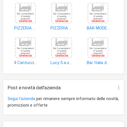
PIZZERIA DA PIO E JONNY DI SETOLA PIO
PIZZERIA CASTELLO
BAR MODERNO
ristorante
ristorante
bar
Il Cantuccio di Onorini Mara & C. S.n.c
Lucy S.a.s. di Corestini Lucia e C
Bar Italia di Bosio Maria e Cerutti Marisa S.n.c
bar
ristorante
pub
Post e novità dell'azienda
Segui l'azienda
per rimanere sempre informato delle novità,
promozioni e offerte.