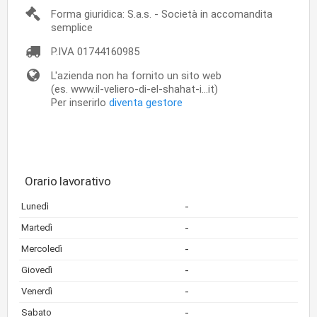
Forma giuridica: S.a.s. - Società in accomandita
semplice
P.IVA
01744160985
L'azienda non ha fornito un sito web
(es. www.il-veliero-di-el-shahat-i...it)
Per inserirlo
diventa gestore
Orario lavorativo
-
Lunedì
-
Martedì
-
Mercoledì
-
Giovedì
-
Venerdì
-
Sabato