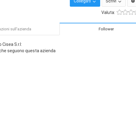
Collegati
Scrivi
Valuta:
zioni sull'azienda
Follower
Cisea S.r.l:
 che seguono questa azienda