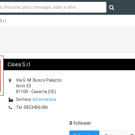
.r.l
Cisea S.r.l
Via G. M. Bosco Palazzo
Anto 53
81100
-
Caserta
(CE)
Settore:
Informatica
Tel.
0823456386
0
follower