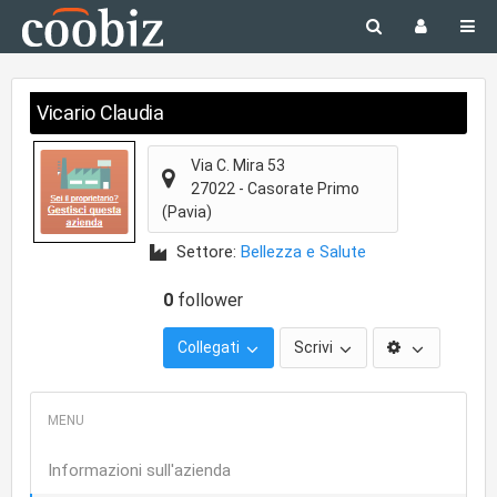
Vicario Claudia
Via C. Mira 53
27022
-
Casorate Primo
(Pavia)
Settore:
Bellezza e Salute
0
follower
Collegati
Scrivi
Informazioni sull'azienda