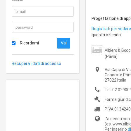
Progettazione di appa
Registrati per vedere 
questa azienda
Ricordami
Albiero & Bocc
(Pavia)
Recupera i dati di accesso
Via Capo di Vi
Casorate Pri
27022
Italia
Tel.
02 02900
Forma giuridi
P.IVA
0134240
L'azienda non 
(es. www.albie
Per inserirlo
d