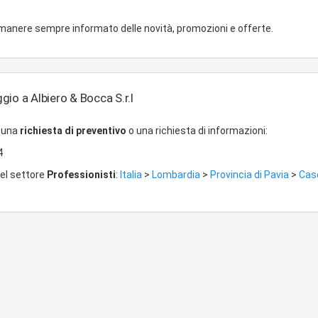
imanere sempre informato delle novità, promozioni e offerte.
io a Albiero & Bocca S.r.l
r una
richiesta di preventivo
o una richiesta di informazioni:
4
del settore
Professionisti
:
Italia
>
Lombardia
>
Provincia di Pavia
>
Cas