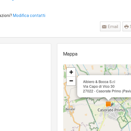
azioni?
Modifica contatti
Email
Mappa
+
−
Albiero & Bocca S.r.l
Via Capo di Vico 30
27022 - Casorate Primo (Pavi