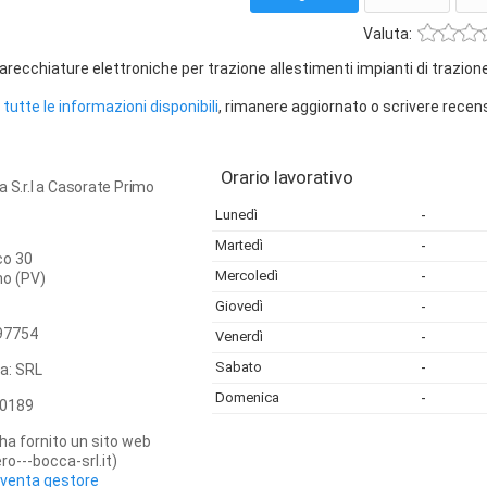
Valuta:
recchiature elettroniche per trazione allestimenti impianti di trazion
tutte le informazioni disponibili
, rimanere aggiornato o scrivere recen
Orario lavorativo
a S.r.l a Casorate Primo
Lunedì
-
Martedì
-
co 30
Mercoledì
-
mo
(PV)
Giovedì
-
97754
Venerdì
-
Sabato
-
ca: SRL
Domenica
-
0189
ha fornito un sito web
ro---bocca-srl.it)
iventa gestore