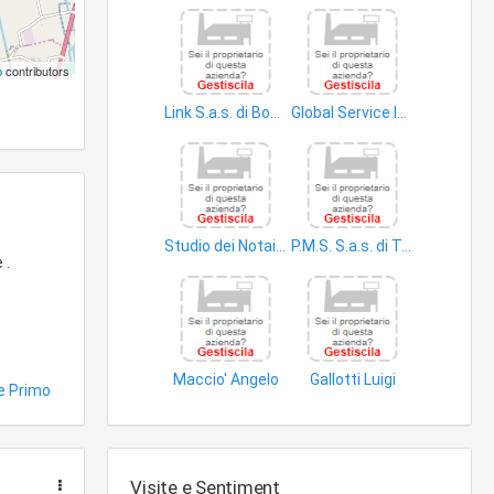
p
contributors
Link S.a.s. di Bonizzoni Angelo & C
Global Service Impianti & Costruzioni di ARCH. Francesco Tonarelli
studi ingegneria
studi ingegneria
Studio dei Notai Marco Marchetti e Susi Cavigioli
P.M.S. S.a.s. di Tonarelli Francesco & C
 .
compravendite
studi ingegneria
Maccio' Angelo
Gallotti Luigi
e Primo
risorse aziendali
ingegneria integrata
Visite e Sentiment