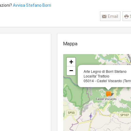
azioni?
Avvisa Stefano Borri
Email
Mappa
+
−
Arte Legno di Borri Stefano
Localita' Trattoio
05014 - Castel Viscardo (Tern