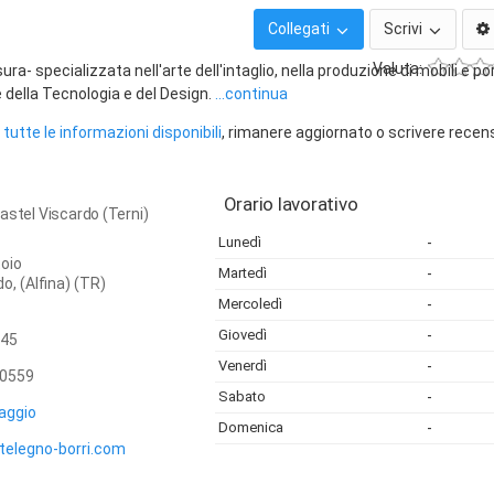
Collegati
Scrivi
Valuta:
a- specializzata nell'arte dell'intaglio, nella produzione di mobili e po
e della Tecnologia e del Design.
...continua
tutte le informazioni disponibili
, rimanere aggiornato o scrivere recen
Orario lavorativo
astel Viscardo (Terni)
Lunedì
-
toio
Martedì
-
do,
(Alfina) (TR)
Mercoledì
-
Giovedì
-
45
Venerdì
-
0559
Sabato
-
aggio
Domenica
-
telegno-borri.com