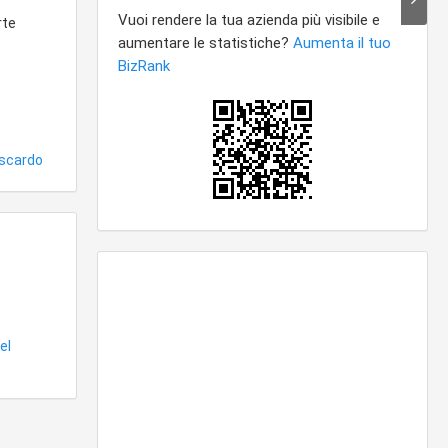
rte
iscardo
el