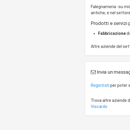
Falegnameria -su misur
antiche, e nel settor
Prodotti e servizi p
Fabbricazione
di
Altre aziende del se
Invia un messag
Registrati
per poter s
Trova altre aziende 
Viscardo