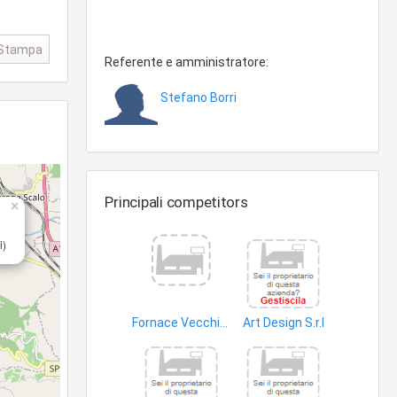
Stampa
Referente e amministratore:
Stefano Borri
Principali competitors
×
i)
Fornace Vecchio Coppo di Serranti Enzo s.a.s.
Art Design S.r.l
tegole
articoli arredo urbano