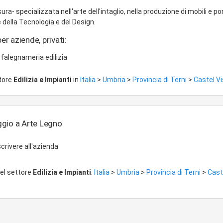
a- specializzata nell'arte dell'intaglio, nella produzione di mobili e po
e della Tecnologia e del Design.
er aziende, privati:
 falegnameria edilizia
ttore
Edilizia e Impianti
in
Italia
>
Umbria
>
Provincia di Terni
>
Castel V
gio a Arte Legno
crivere all'azienda
del settore
Edilizia e Impianti
:
Italia
>
Umbria
>
Provincia di Terni
>
Cast