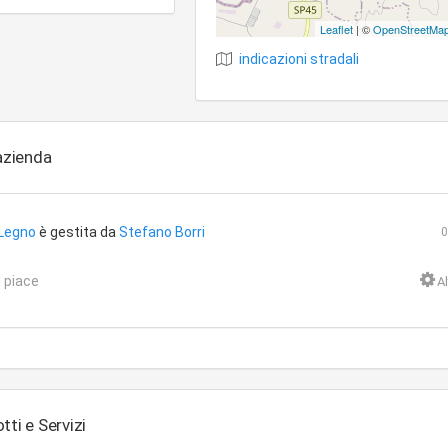
Leaflet
| ©
OpenStreetMa
indicazioni stradali
'azienda
 Legno
è gestita da
Stefano Borri
 piace
Al
tti e Servizi