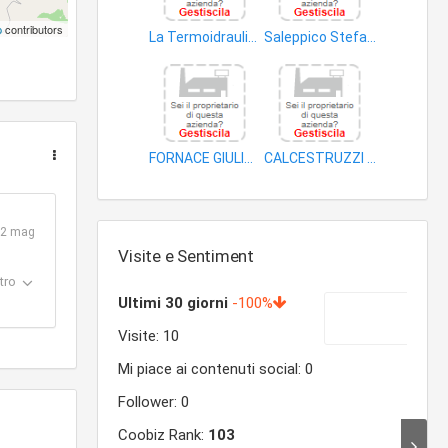
p
contributors
La Termoidraulica Express di Ragno Mauro
Saleppico Stefano
impianti condizionamento
impianti sollevamento edifici
FORNACE GIULIANI DI GIULIANI ERNESTO e C SNC
CALCESTRUZZI 90 - SRL
mattoni
mattoni
02 mag
Visite e Sentiment
tro