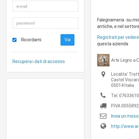
Falegnameria -su misur
antiche, e nel settor
Registrati per vedere 
Ricordami
questa azienda
Arte Legno a C
Recupera i dati di accesso
Localita' Trat
Castel Viscar
05014
Italia
Tel.
07633610
P.IVA
0055892
Invia un mess
http://www.ar