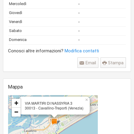
-
Mercoledì
-
Giovedì
-
Venerdì
-
Sabato
-
Domenica
Conosci altre informazioni?
Modifica contatti
Email
Stampa
Mappa
×
+
VIA MARTIRI DI NASSYRIA 3
30013 - Cavallino-Treporti (Venezia)
−