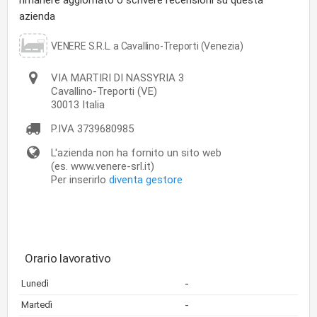
rimanere aggiornato o scrivere recensioni su questa
azienda
VENERE S.R.L. a Cavallino-Treporti (Venezia)
VIA MARTIRI DI NASSYRIA 3
Cavallino-Treporti
(VE)
30013
Italia
P.IVA
3739680985
L'azienda non ha fornito un sito web
(es. www.venere-srl.it)
Per inserirlo
diventa gestore
Orario lavorativo
-
Lunedì
-
Martedì