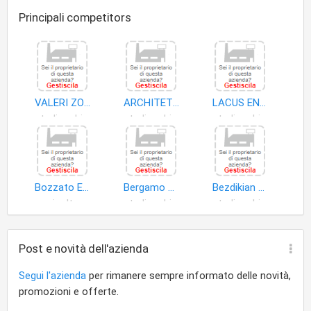
Principali competitors
VALERI ZOIA ARCHITETTI ASSOCIATI
ARCHITETTI ASSOCIATI GUGLIELMON E NESTO
LACUS ENGINEERING SRL SOCIETA' DI INGEGNERIA E ARCHITETTURA
studi architettura
studi architettura
studi architettura
Bozzato Eugenio
Bergamo Sandro
Bezdikian Robert
agricoltura
studi architettura
studi architettura
Post e novità dell'azienda
Segui l'azienda
per rimanere sempre informato delle novità,
promozioni e offerte.