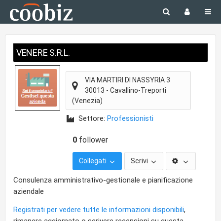
VENERE S.R.L.
VIA MARTIRI DI NASSYRIA 3
30013
-
Cavallino-Treporti
(Venezia)
Settore:
Professionisti
0
follower
Collegati
Scrivi
Consulenza amministrativo-gestionale e pianificazione
aziendale
Registrati per vedere tutte le informazioni disponibili
,