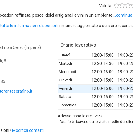
Valuta:
cation raffinata, pesce, dolci artigianali e vini in un ambiente
...continua
tutte le informazioni disponibili
, rimanere aggiornato o scrivere recensi
Orario lavorativo
afino a Cervo (Imperia)
Lunedì
12:00-15:00
19:00-2
i, 8
Martedì
12:30-14:30
19:00-2
Mercoledì
12:00-15:00
19:00-2
Giovedì
12:00-15:00
19:00-2
185
Venerdì
12:00-15:00
19:00-2
toranteserafino.it
Sabato
12:00-15:00
19:00-2
Domenica
12:00-15:00
19:00-2
Adesso sono le ore
12:22
L'orario è ricavato dalle visite medie dei clie
azioni?
Modifica contatti