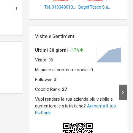
Tel. 0183400130 183400130 - Ristorante
Bagni Tosco S.a.s. di Gioia Matteo & C
bar
birrerie
Visite e Sentiment