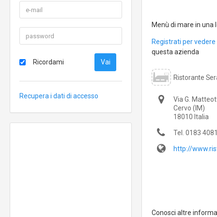
Menù di mare in una lo
Registrati per vedere 
questa azienda
Ricordami
Ristorante Ser
Recupera i dati di accesso
Via G. Matteott
Cervo
(IM)
18010
Italia
Tel.
0183 408
http://www.ris
Conosci altre inform