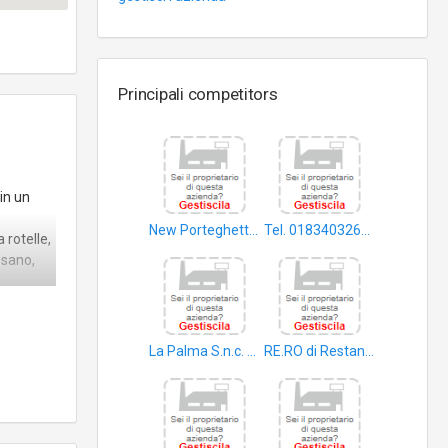
Principali competitors
 in un
New Porteghetto di Miraglio Pier Paolo
Tel. 0183403260 - Bar Cit Paris
 rotelle,
birrerie
birrerie
o sano,
 di
La Palma S.n.c. di Biekar Franco & C
RE.RO di Restano Lorenzo e C. S.n.c
pub
ristorante