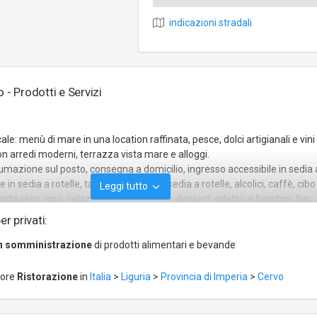
indicazioni stradali
 - Prodotti e Servizi
ale: menù di mare in una location raffinata, pesce, dolci artigianali e vini
 arredi moderni, terrazza vista mare e alloggi.
sumazione sul posto, consegna a domicilio, ingresso accessibile in sedia a
in sedia a rotelle, tavoli accessibili in sedia a rotelle, alcolici, caffè, cib
Leggi tutto
 tarda sera, vino, colazione, pranzo, cena, dessert, adatto ai bambini, bar,
i, accogliente, informale, romantico, gruppi, accetta prenotazioni, carte
er privati:
n somministrazione
di prodotti alimentari e bevande
tore
Ristorazione
in
Italia
>
Liguria
>
Provincia di Imperia
>
Cervo