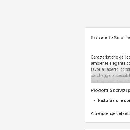
Ristorante Serafino
Caratteristiche del loc
ambiente elegante con
tavoli all'aperto, con
parcheggio accessibile 
cocktail, pasti fino a
seggioloni per bambin
Prodotti e servizi p
credito.
Ristorazione co
Altre aziende del set