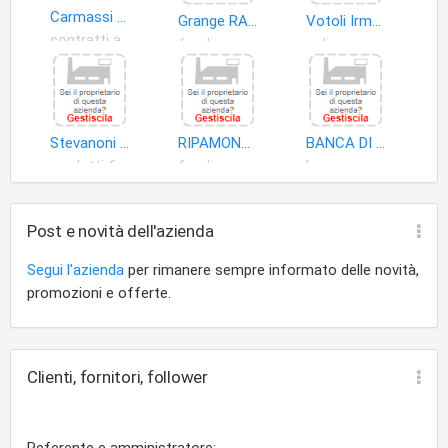
Carmassi Servizi Assicurativi
Grange RAG. Dominique
Votoli Irma Rita
contratti assicurativi
fondi pensione
polizze assicurative
Stevanoni Davide
RIPAMONTI e BENEDETTI SNC
BANCA DI CREDITO COOPERATIVO DI FENIS NUS SAINT MARCEL SCRL
prodotti finanziari
fondi pensione
banca centrale
Post e novità dell'azienda
Segui l'azienda
per rimanere sempre informato delle novità,
promozioni e offerte.
Clienti, fornitori, follower