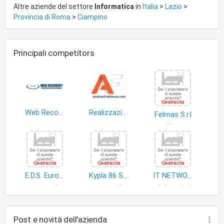
Altre aziende del settore
Informatica
in
Italia
>
Lazio
>
Provincia di Roma
>
Ciampino
Principali competitors
Web Recovery Recupero dati
Realizzazione siti web Andrea Freelance
Felmas S.r.l
software
E.D.S. Europe Dimention Soft S.r.l
Kypla 86 S.r.l
IT NETWORKS SRL
apparecchiature informatica
apparecchiature informatica
elaboratori
Post e novità dell'azienda