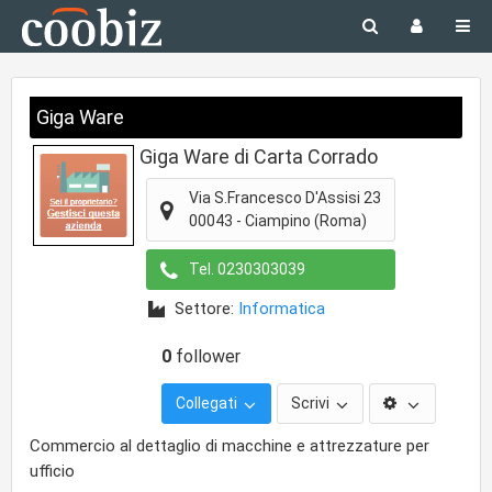
Giga Ware
Giga Ware di Carta Corrado
Via S.Francesco D'Assisi 23
00043
-
Ciampino
(Roma)
Tel.
0230303039
Settore:
Informatica
0
follower
Collegati
Scrivi
Commercio al dettaglio di macchine e attrezzature per
ufficio