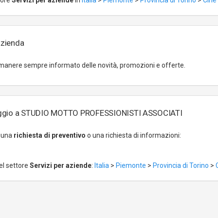
tore
Servizi per aziende
in
Italia
>
Piemonte
>
Provincia di Torino
>
Ciriè
azienda
manere sempre informato delle novità, promozioni e offerte.
aggio a STUDIO MOTTO PROFESSIONISTI ASSOCIATI
r una
richiesta di preventivo
o una richiesta di informazioni:
el settore
Servizi per aziende
:
Italia
>
Piemonte
>
Provincia di Torino
>