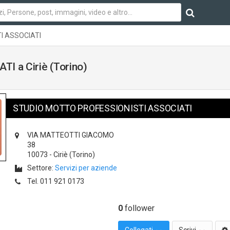
I ASSOCIATI
 a Ciriè (Torino)
STUDIO MOTTO PROFESSIONISTI ASSOCIATI
VIA MATTEOTTI GIACOMO
38
10073
-
Ciriè
(Torino)
Settore:
Servizi per aziende
Tel.
011 921 0173
0
follower