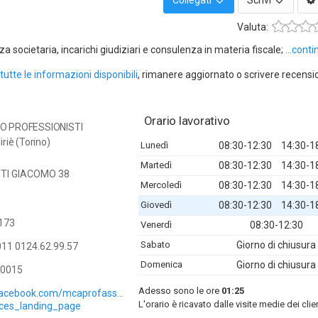
Collegati
Scrivi
Valuta:
za societaria, incarichi giudiziari e consulenza in materia fiscale;
...cont
tutte le informazioni disponibili
, rimanere aggiornato o scrivere recensi
Orario lavorativo
O PROFESSIONISTI
riè (Torino)
Lunedì
08:30-12:30
14:30-1
Martedì
08:30-12:30
14:30-1
TI GIACOMO 38
Mercoledì
08:30-12:30
14:30-1
Giovedì
08:30-12:30
14:30-1
173
Venerdì
08:30-12:30
Sabato
Giorno di chiusura
11 0124.62.99.57
Domenica
Giorno di chiusura
0015
Adesso sono le ore
01:25
facebook.com/mcaprofass/?
L'orario è ricavato dalle visite medie dei clie
ices_landing_page