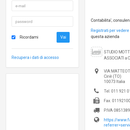
Contabilita', consulen
Registrati per vedere 
questa azienda
Ricordami
STUDIO MOTT
Recupera i dati di accesso
ASSOCIATI a Ci
VIA MATTEOT
Ciriè
(TO)
10073
Italia
Tel.
011 921 0
Fax.
01192100
P.IVA
0851389
https://www.
referrer=serv