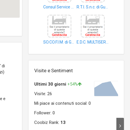
Consul Service S.r.l
R.T.I. S.n.c. di Gugliermina Franco & C
dati
prodotti non alimentari
SO.CO.F.I.M. di Gasparotto Sergio & C. S.a.s
E.D.C. MULTISERVICE S.a.s. Si Benvenuto Valeria & C
apparecchi e accessori riscaldamento
dati
 di
Visite e Sentiment
zi)
de e