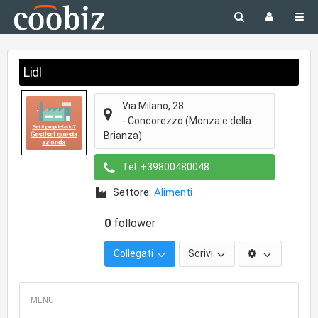
Lidl
Via Milano, 28
-
Concorezzo
(Monza e della
Brianza)
Tel.
+39800480048
Settore:
Alimenti
0
follower
Collegati
Scrivi