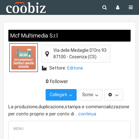
Mcf Multimedia S.r.l
Via delle Medaglie D'Oro 93
87100
-
Cosenza
(CS)
Settore:
Editoria
0
follower
Collegati
Scrivi
La produzione,duplicazione,stampa e commercializzazione
per conto proprio e per conto di
...continua