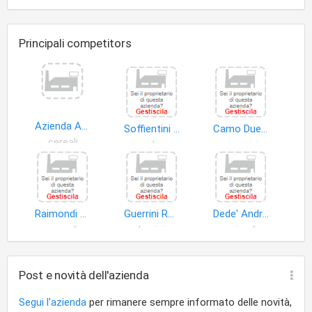
Principali competitors
Azienda Agricola C.NA Scovazza di Andena Emilio
Soffientini Giuseppina
Camo Due S.r.l
cereali
verdura
accessori zootecnia
Raimondi Cominesi Virginio
Guerrini Rocco Angelo e Mariconti Maria Andreina
Dede' Andrea Rosario
cereali
bovini
animali
Post e novità dell'azienda
Segui l'azienda
per rimanere sempre informato delle novità,