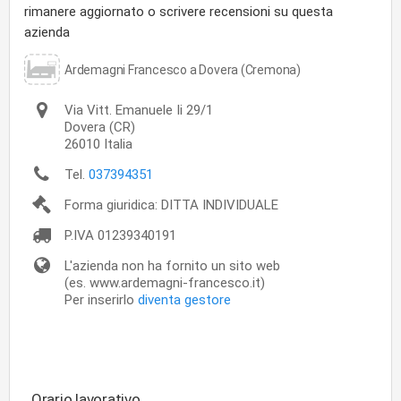
rimanere aggiornato o scrivere recensioni su questa
azienda
Ardemagni Francesco a Dovera (Cremona)
Via Vitt. Emanuele Ii 29/1
Dovera
(CR)
26010
Italia
Tel.
037394351
Forma giuridica: DITTA INDIVIDUALE
P.IVA
01239340191
L'azienda non ha fornito un sito web
(es. www.ardemagni-francesco.it)
Per inserirlo
diventa gestore
Orario lavorativo