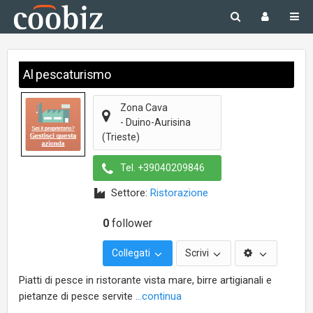
Al pescaturismo
Zona Cava
-
Duino-Aurisina
(Trieste)
Tel.
+39040209846
Settore:
Ristorazione
0
follower
Collegati
Scrivi
Piatti di pesce in ristorante vista mare, birre artigianali e
pietanze di pesce servite
...continua