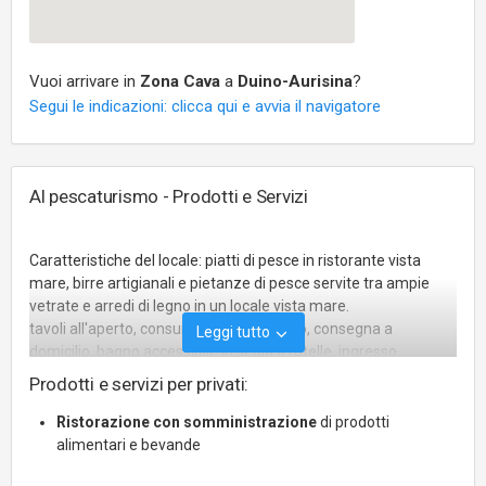
Vuoi arrivare in
Zona Cava
a
Duino-Aurisina
?
Segui le indicazioni: clicca qui e avvia il navigatore
Al pescaturismo - Prodotti e Servizi
Caratteristiche del locale: piatti di pesce in ristorante vista
mare, birre artigianali e pietanze di pesce servite tra ampie
vetrate e arredi di legno in un locale vista mare.
tavoli all'aperto, consumazione sul posto, consegna a
Leggi tutto
domicilio, bagno accessibile in sedia a rotelle, ingresso
accessibile in sedia a rotelle, parcheggio accessibile in sedia a
Prodotti e servizi per privati:
rotelle, tavoli accessibili in sedia a rotelle, alcolici, assaggi,
caffè, cibo sano, vino, pranzo, cena, dessert, adatto ai bambini,
Ristorazione con somministrazione
di prodotti
bar, seggioloni per bambini, accogliente, informale, romantico,
alimentari e bevande
gruppi, accetta prenotazioni.