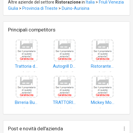
Altre aziende del settore
Ristorazione
in
Italia
>
Friuli Venezia
Giulia
>
Provincia di Trieste
>
Duino-Aurisina
Principali competitors
Trattoria da Gino
Autogrill Duino Sud
Ristorante al Cavalluccio Duino
prodotti alimentari
prodotti alimentari
prodotti alimentari
Birreria Bunker
TRATTORIA GOSTILNA SUBAN DI ZORZ NEZICA
Mickey Mouse
bar
ristorante
bar
Post e novità dell'azienda