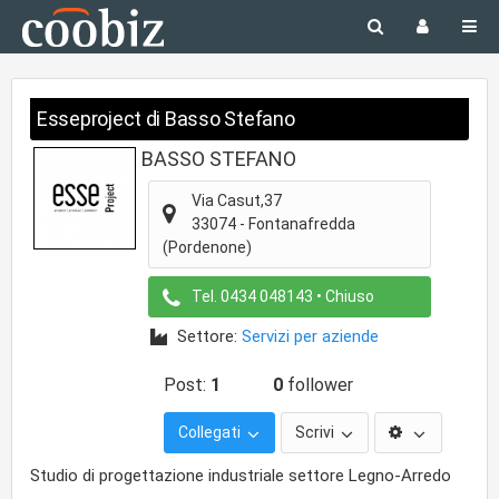
Esseproject di Basso Stefano
BASSO STEFANO
Via Casut,37
33074
-
Fontanafredda
(Pordenone)
Tel.
0434 048143
• Chiuso
Settore:
Servizi per aziende
Post:
1
0
follower
Collegati
Scrivi
Studio di progettazione industriale settore Legno-Arredo