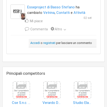
Esseproject di Basso Stefano
ha
cambiato
Vetrina
,
Contatti
e
Attività
02 set
Mi piace
Commenta
Altro
Accedi
o
registrati
per lasciare un commento
Principali competitors
Cse S.n.c. di Fanelli Carlo & Zanet Roberto
Verardo Dario
Studio Elaborazione Dati S.n.c. di Spadotto Francesca & C