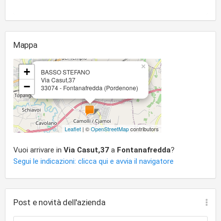
Mappa
×
+
BASSO STEFANO
Via Casut,37
−
33074 - Fontanafredda (Pordenone)
Leaflet
| ©
OpenStreetMap
contributors
Vuoi arrivare in
Via Casut,37
a
Fontanafredda
?
Segui le indicazioni: clicca qui e avvia il navigatore
Post e novità dell'azienda