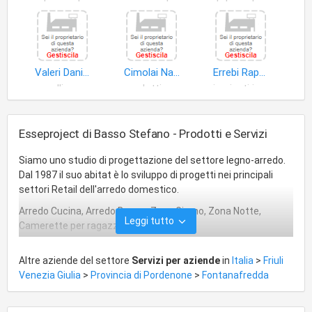
trasporti
apparecchi elettrodomestici
dati contabili
Valeri Daniele
Cimolai Nadia
Errebi Rappresentanze di Roberto Bonaldo
pellicce
prodotti chimici per industria
impianti industria
Esseproject di Basso Stefano - Prodotti e Servizi
Siamo uno studio di progettazione del settore legno-arredo.
Dal 1987 il suo abitat è lo sviluppo di progetti nei principali
settori Retail dell'arredo domestico.
Arredo Cucina, Arredo Bagno, Zona Giorno, Zona Notte,
Leggi tutto
Camerette per ragazzi.
Nella progettazione Contract si dedica alle aziende che non si
Altre aziende del settore
Servizi per aziende
in
Italia
>
Friuli
limitano esclusivamente alla fornitura dei propri prodotti, ma
Venezia Giulia
>
Provincia di Pordenone
>
Fontanafredda
anche di realizzare l'intero progetto degli arredi nei settori
Hotel & Resort, Residential, Marine.