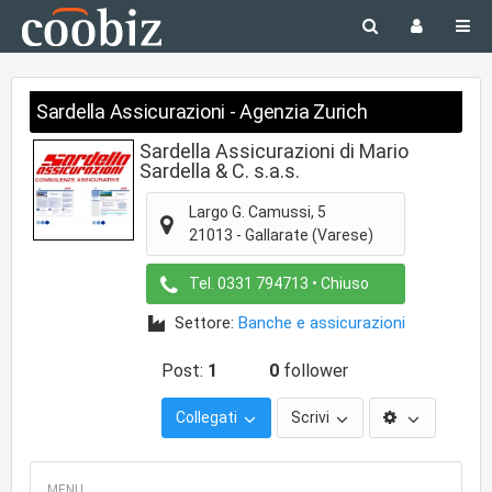
Sardella Assicurazioni - Agenzia Zurich
Sardella Assicurazioni di Mario
Sardella & C. s.a.s.
Largo G. Camussi, 5
21013
-
Gallarate
(Varese)
Tel.
0331 794713
• Chiuso
Settore:
Banche e assicurazioni
Post:
1
0
follower
Collegati
Scrivi