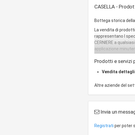
CASELLA - Prodotti
Bottega storica dell
La vendita di prodott
rappresentano l spec
CERNIERE a qualsiasi 
applicazione minuteri
CASELLA sia un valido
Prodotti e servizi p
Vendita dettagl
Altre aziende del se
Invia un messa
Registrati
per poter s