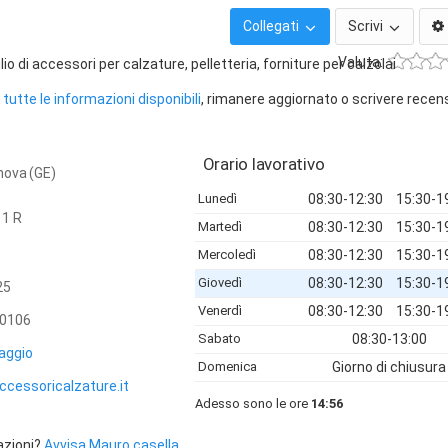
Collegati
Scrivi
Valuta:
o di accessori per calzature, pelletteria, forniture per calzolai
tutte le informazioni disponibili
, rimanere aggiornato o scrivere recen
Orario lavorativo
nova (GE)
Lunedì
08:30-12:30
15:30-1
11 R
Martedì
08:30-12:30
15:30-1
Mercoledì
08:30-12:30
15:30-1
Giovedì
08:30-12:30
15:30-1
25
Venerdì
08:30-12:30
15:30-1
0106
Sabato
08:30-13:00
aggio
Domenica
Giorno di chiusura
cessoricalzature.it
Adesso sono le ore
14:56
azioni?
Avvisa Mauro casella