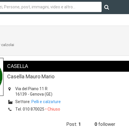
 calzolai
CASELLA
Casella Mauro Mario
Via del Piano 11 R
16139
-
Genova
(GE)
Settore:
Pelli e calzature
Tel.
010 870025
• Chiuso
Post:
1
0
follower