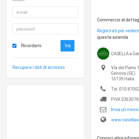
Commercio al dettagli
Registrati per vedere 
questa azienda
Ricordami
CASELLA a Ge
Recupera i dati di accesso
Via del Piano 
Genova
(GE)
16139
Italia
Tel.
010 8700
P.IVA
0363070
Invia un mess
www.casellaac
Conosci altre inform