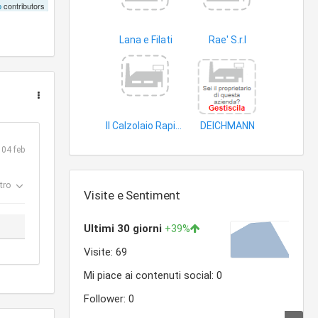
p
contributors
Lana e Filati
Rae' S.r.l
filati per maglieria
cuoio
Il Calzolaio Rapido di Mortellaro Andrea
DEICHMANN
articoli in cuoio
calzature
04 feb
tro
Visite e Sentiment