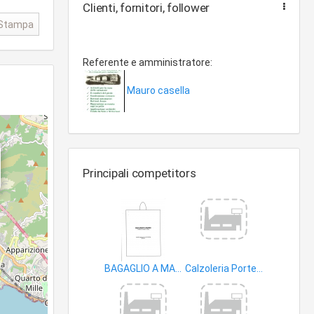
Clienti, fornitori, follower
Stampa
Referente e amministratore:
Mauro casella
Principali competitors
BAGAGLIO A MANO
Calzoleria Portello di Battiato Aldo
articoli in cuoio