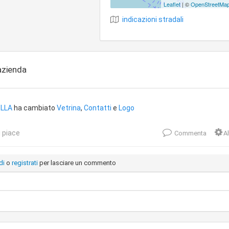
Leaflet
| ©
OpenStreetMa
indicazioni stradali
'azienda
LLA
ha cambiato
Vetrina
,
Contatti
e
Logo
 piace
Commenta
Al
di
o
registrati
per lasciare un commento