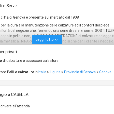
 e Servizi
a città di Genova è presente sul mercato dal 1908
i per la cura e la manutenzione delle calzature ed il confort del piede
ificità del negozio che, fornendo una serie di servizi come: SOSTITUZ
capo in pelle o non, LAVAGGIO E RIGENERAZIONE di calzature ed oggetti 
Leggi tutto
a metallica , RIPARAZIONE BORSE, fanno si che per il cliente il negozio
 punto di riferimento.
er privati:
io
di calzature e accessori calzature
ttore
Pelli e calzature
in
Italia
>
Liguria
>
Provincia di Genova
>
Genova
ggio a CASELLA
crivere all'azienda