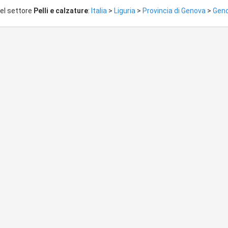
del settore
Pelli e calzature
:
Italia
>
Liguria
>
Provincia di Genova
>
Gen