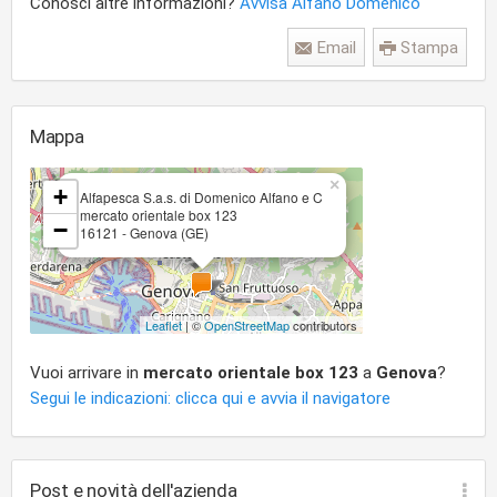
Conosci altre informazioni?
Avvisa Alfano Domenico
Email
Stampa
Mappa
×
+
Alfapesca S.a.s. di Domenico Alfano e C
mercato orientale box 123
−
16121 - Genova (GE)
Leaflet
| ©
OpenStreetMap
contributors
Vuoi arrivare in
mercato orientale box 123
a
Genova
?
Segui le indicazioni: clicca qui e avvia il navigatore
Post e novità dell'azienda