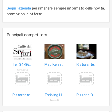
Segui l'azienda
per rimanere sempre informato delle novità,
promozioni e offerte.
Principali competitors
Tel. 3478619226 - Caffè del Sivori
Mac Kenny fabbrica della Birra
Ristorante tipico Zimino
birrerie
Ristorante Bar A’ Marè
Trekking House S.n.c. di Novelli Simona e Gardella Fabrizio
Pizzeria Officina 010
locali