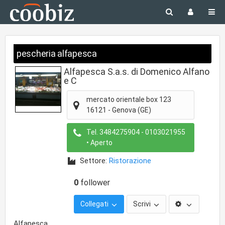
pescheria alfapesca
Alfapesca S.a.s. di Domenico Alfano
e C
mercato orientale box 123
16121
-
Genova
(GE)
Tel.
3484275904 - 0103021955
• Aperto
Settore:
Ristorazione
0
follower
Collegati
Scrivi
Alfapesca