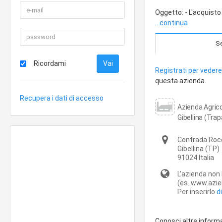
Oggetto: - L'acquisto
...continua
Se
Ricordami
Registrati per vedere 
questa azienda
Recupera i dati di accesso
Azienda Agric
Gibellina (Trap
Contrada Roc
Gibellina
(TP)
91024
Italia
L'azienda non 
(es. www.azien
Per inserirlo
d
Conosci altre inform