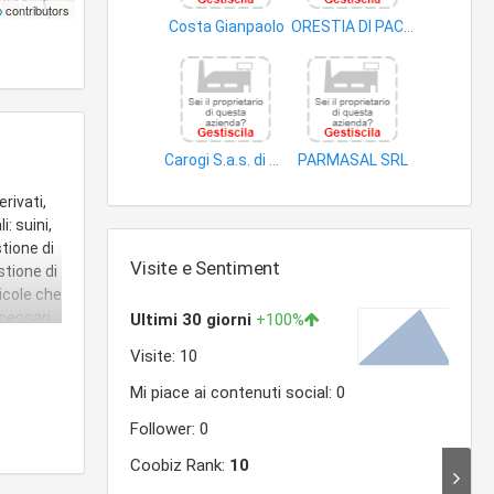
p
contributors
Costa Gianpaolo
ORESTIA DI PACE VINCENZO
prodotti alimentari
dolciumi
Carogi S.a.s. di Rubino Calogera & C
PARMASAL SRL
salumi
carne
rivati,
: suini,
stione di
Visite e Sentiment
stione di
ricole che
ecessari
po
. 59 Ed
e