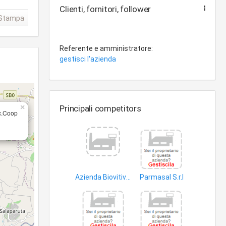
Clienti, fornitori, follower
Stampa
Referente e amministratore:
gestisci l'azienda
×
Principali competitors
c.Coop
Azienda Biovitivinicola Roppolo di Roppolo Pietro e Roppolo Leonardo S.n.c
Parmasal S.r.l
vino
prodotti macellazione