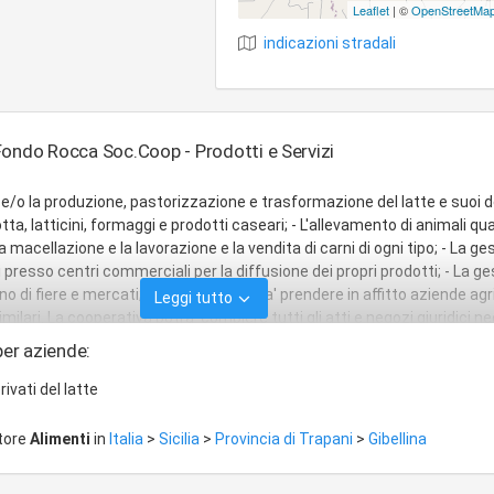
Leaflet
| ©
OpenStreetMa
indicazioni stradali
Fondo Rocca Soc.Coop - Prodotti e Servizi
 e/o la produzione, pastorizzazione e trasformazione del latte e suoi de
tta, latticini, formaggi e prodotti caseari; - L'allevamento di animali quali
La macellazione e la lavorazione e la vendita di carni di ogni tipo; - La ge
 presso centri commerciali per la diffusione dei propri prodotti; - La ge
rno di fiere e mercati; - La societa' potra' prendere in affitto aziende ag
Leggi tutto
imilari. La cooperativa potra' compiere tutti gli atti e negozi giuridici n
ione degli scopi sociali, ivi compresa la costituzione di fondi per lo svilup
per aziende:
ristrutturazione o per il potenziamento aziendale, ai sensi della legge n
icative ed integrative; potra', inoltre, assumere partecipazioni in altr
rivati del latte
tabile investimento e non di collocamento sul mercato.
ttore
Alimenti
in
Italia
>
Sicilia
>
Provincia di Trapani
>
Gibellina