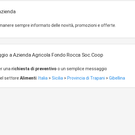
'azienda
imanere sempre informato delle novità, promozioni e offerte.
ggio a Azienda Agricola Fondo Rocca Soc.Coop
er una
richiesta di preventivo
o un semplice messaggio
del settore
Alimenti
:
Italia
>
Sicilia
>
Provincia di Trapani
>
Gibellina