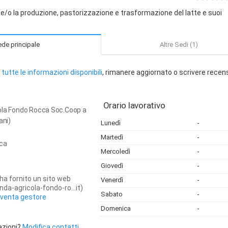
 e/o la produzione, pastorizzazione e trasformazione del latte e suoi
de principale
Altre Sedi (1)
tutte le informazioni disponibili
, rimanere aggiornato o scrivere recen
Orario lavorativo
ola Fondo Rocca Soc.Coop a
ani)
Lunedì
-
Martedì
-
ca
Mercoledì
-
Giovedì
-
ha fornito un sito web
Venerdì
-
da-agricola-fondo-ro...it)
Sabato
-
iventa gestore
Domenica
-
azioni?
Modifica contatti