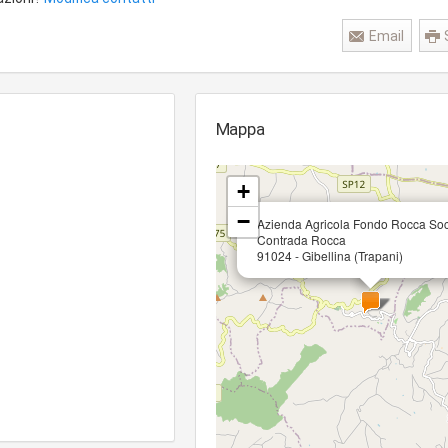
Email
Mappa
+
−
Azienda Agricola Fondo Rocca So
Contrada Rocca
91024 - Gibellina (Trapani)