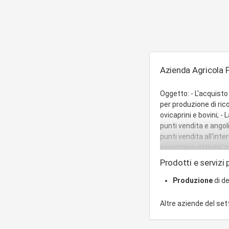
Azienda Agricola 
Oggetto: - L'acquisto
per produzione di rico
ovicaprini e bovini; - 
punti vendita e angoli
punti vendita all'inte
esercitano attivita' s
o utili alla realizzaz
Prodotti e servizi 
tecnologico o per la 
eventuali norme modif
Produzione
di de
imprese a scopo di s
Altre aziende del se