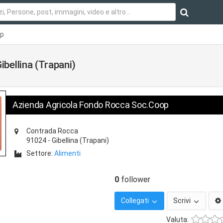
op
bellina (Trapani)
Azienda Agricola Fondo Rocca Soc.Coop
Contrada Rocca
91024
-
Gibellina
(Trapani)
Settore:
Alimenti
0
follower
Collegati
Scrivi
Valuta: