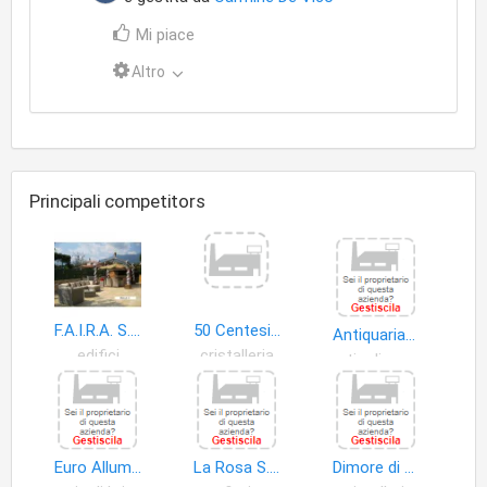
Mi piace
Altro
Principali competitors
F.A.I.R.A. S.r.l.
50 Centesimi di Quaranta Mario
Antiquariato D'arte di Palumbo Anna Maria & C. S.a.s
edifici
cristalleria
articoli seconda mano
Euro Alluminio S.r.l
La Rosa S.a.s. di Francesco Abile e C
Dimore di Barretta Giovanna