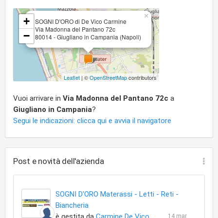
×
+
SOGNI D'ORO di De Vico Carmine
Via Madonna del Pantano 72c
−
80014 - Giugliano in Campania (Napoli)
Leaflet
| ©
OpenStreetMap
contributors
Vuoi arrivare in
Via Madonna del Pantano 72c
a
Giugliano in Campania
?
Segui le indicazioni: clicca qui e avvia il navigatore
Post e novità dell'azienda
SOGNI D'ORO Materassi - Letti - Reti -
Biancheria
è gestita da
Carmine De Vico
14 mar