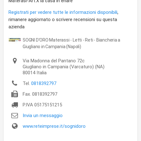
Materasi-Art.X la casa in enare
Registrati per vedere tutte le informazioni disponibili
,
rimanere aggiornato o scrivere recensioni su questa
azienda
SOGNI D'ORO Materassi - Letti - Reti - Biancheria a
Giugliano in Campania (Napoli)
Via Madonna del Pantano 72c
Giugliano in Campania
(Varcaturo) (NA)
80014
Italia
Tel.
0818392797
Fax.
0818392797
P.IVA
05175151215
Invia un messaggio
www.reteimprese.it/sognidoro