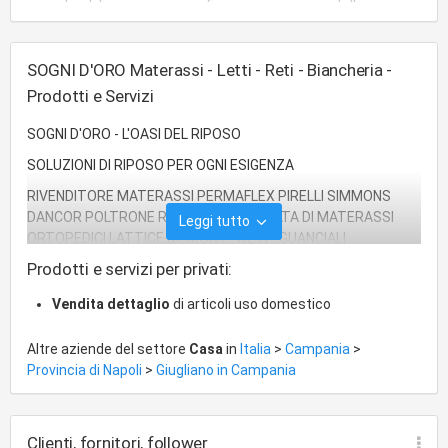
articoli bricolage
fiori
cristalleria
SOGNI D'ORO Materassi - Letti - Reti - Biancheria -
Prodotti e Servizi
SOGNI D'ORO - L'OASI DEL RIPOSO
SOLUZIONI DI RIPOSO PER OGNI ESIGENZA
RIVENDITORE MATERASSI PERMAFLEX PIRELLI SIMMONS
DANCOR POLTRONE RELAX VASTA SCELTA DI MATERASSI
Leggi tutto
ORTOPEDICI LATTICE MEMORY - RETI - GUANCIALI
COPRIMATERASSI - COPRIRETE - PIUMONI E TRAPUNTE -
Prodotti e servizi per privati:
LENZUOLA - BIANCHERIA PER LA CASA E DA CORREDO -
POLTRONE RELAX VIBROMASSAGIANTI- ANCHE SU MISURA E
Vendita dettaglio
di articoli uso domestico
CON TRASPORTO A DOMICILIO
Altre aziende del settore
Casa
in
Italia
>
Campania
>
Provincia di Napoli
>
Giugliano in Campania
Clienti, fornitori, follower