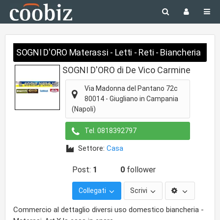
SOGNI D'ORO Materassi - Letti - Reti - Biancheria
SOGNI D'ORO di De Vico Carmine
Via Madonna del Pantano 72c
80014
-
Giugliano in Campania
(Napoli)
Tel.
0818392797
Settore:
Casa
Post:
1
0
follower
Collegati
Scrivi
Commercio al dettaglio diversi uso domestico biancheria -