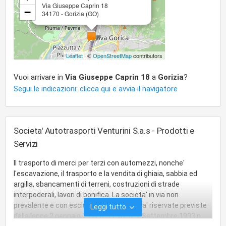
Via Giuseppe Caprin 18
−
34170 - Gorizia (GO)
Leaflet
| ©
OpenStreetMap
contributors
Vuoi arrivare in
Via Giuseppe Caprin 18
a
Gorizia
?
Segui le indicazioni: clicca qui e avvia il navigatore
Societa' Autotrasporti Venturini S.a.s - Prodotti e
Servizi
Il trasporto di merci per terzi con automezzi, nonche'
l'escavazione, il trasporto e la vendita di ghiaia, sabbia ed
argilla, sbancamenti di terreni, costruzioni di strade
interpoderali, lavori di bonifica. La societa' in via non
prevalente e con esclusione delle attivita' riservate previste
Leggi tutto
dalla legge 2 gennaio 1991 n. 1 E d.P.R. 1 Settembre 1993 n.