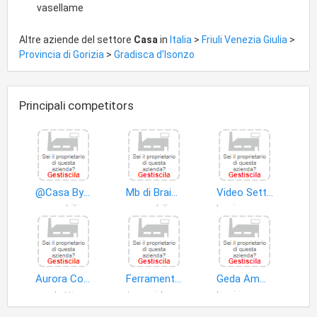
vasellame
Altre aziende del settore
Casa
in
Italia
>
Friuli Venezia Giulia
>
Provincia di Gorizia
>
Gradisca d'Isonzo
Principali competitors
@Casa By Arredamenti Luciano
Mb di Braidotti Michele
Video Sette S.n.c. di Maruccio De Marco Riccardo & Este Margherita
mobili
mobili
beni uso personale
Aurora Computers S.r.l
Ferramenta D.B.
Geda Amministrazioni Immobili di Dugaro Adriano
prodotti non alimentari
termoidraulico
beni immobili