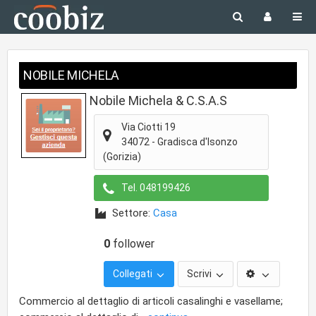
NOBILE MICHELA
Nobile Michela & C.S.A.S
Via Ciotti 19
34072
-
Gradisca d'Isonzo
(Gorizia)
Tel.
048199426
Settore:
Casa
0
follower
Collegati
Scrivi
Commercio al dettaglio di articoli casalinghi e vasellame;