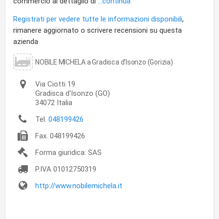
commercio al dettaglio di
...continua
Registrati per vedere tutte le informazioni disponibili
,
rimanere aggiornato o scrivere recensioni su questa
azienda
NOBILE MICHELA a Gradisca d'Isonzo (Gorizia)
Via Ciotti 19
Gradisca d'Isonzo
(GO)
34072
Italia
Tel.
048199426
Fax.
048199426
Forma giuridica: SAS
P.IVA
01012750319
http://www.nobilemichela.it