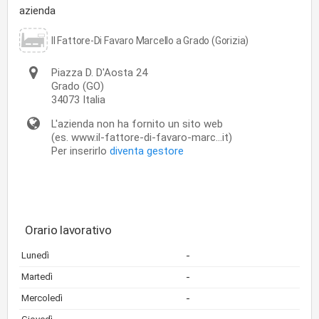
azienda
Il Fattore-Di Favaro Marcello a Grado (Gorizia)
Piazza D. D'Aosta 24
Grado
(GO)
34073
Italia
L'azienda non ha fornito un sito web
(es. www.il-fattore-di-favaro-marc...it)
Per inserirlo
diventa gestore
Orario lavorativo
-
Lunedì
-
Martedì
-
Mercoledì