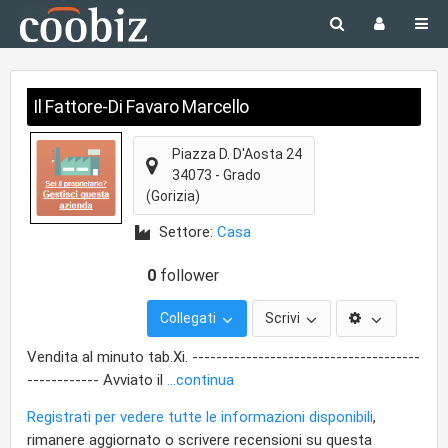
Il Fattore-Di Favaro Marcello
Piazza D. D'Aosta 24
34073
-
Grado
(Gorizia)
Settore:
Casa
0
follower
Collegati
Scrivi
Vendita al minuto tab.Xi. --------------------------------------
------------ Avviato il
...continua
Registrati per vedere tutte le informazioni disponibili
,
rimanere aggiornato o scrivere recensioni su questa