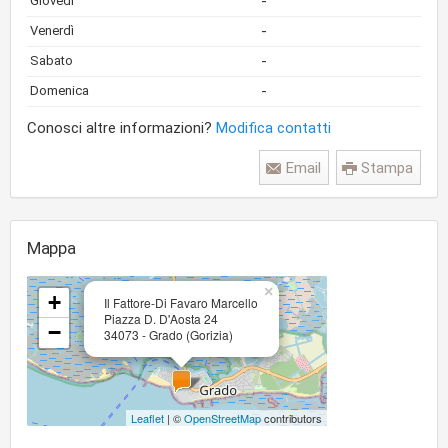
-
Giovedì
-
Venerdì
-
Sabato
-
Domenica
Conosci altre informazioni?
Modifica contatti
Email
Stampa
Mappa
×
+
Il Fattore-Di Favaro Marcello
Piazza D. D'Aosta 24
−
34073 - Grado (Gorizia)
Leaflet
| ©
OpenStreetMap
contributors