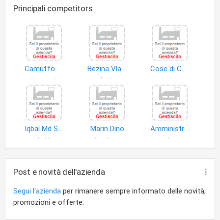
Principali competitors
Camuffo Alessandro
Bezina Vlasta
Cose di Casa di Daniela Tiepolo Antonucci
attrezzature giardinaggio
prodotti non alimentari
materiale elettrico
Iqbal Md Shafiqul Islam
Marin Dino
Amministrazioni Condominiali Isola D'oro di DOTT. Enzo Marocco e C. S.a.s
prodotti non alimentari
articoli casalinghi
condomini
Post e novità dell'azienda
Segui l'azienda
per rimanere sempre informato delle novità,
promozioni e offerte.