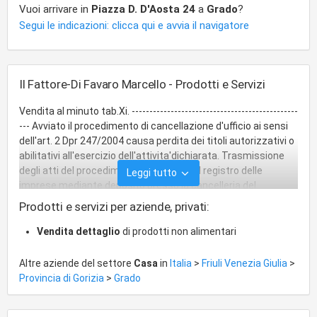
Vuoi arrivare in
Piazza D. D'Aosta 24
a
Grado
?
Segui le indicazioni: clicca qui e avvia il navigatore
Il Fattore-Di Favaro Marcello - Prodotti e Servizi
Vendita al minuto tab.Xi. -----------------------------------------------
--- Avviato il procedimento di cancellazione d'ufficio ai sensi
dell'art. 2 Dpr 247/2004 causa perdita dei titoli autorizzativi o
abilitativi all'esercizio dell'attivita'dichiarata. Trasmissione
degli atti del procedimento al giudice del registro delle
Leggi tutto
imprese mediante deposito presso la cancelleria del
tribunale di gorizia.
Prodotti e servizi per aziende, privati:
Vendita dettaglio
di prodotti non alimentari
Altre aziende del settore
Casa
in
Italia
>
Friuli Venezia Giulia
>
Provincia di Gorizia
>
Grado