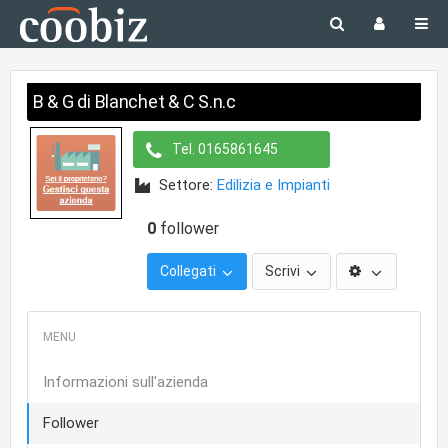
B & G di Blanchet & C S.n.c
Tel.
0165861645
Settore:
Edilizia e Impianti
0
follower
Collegati
Scrivi
Informazioni sull'azienda
Follower