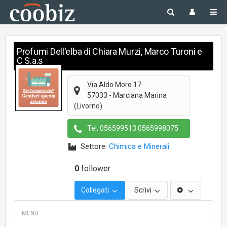
Profumi Dell'elba di Chiara Murzi, Marco Turoni e
C S.a.s
Via Aldo Moro 17
57033
-
Marciana Marina
(Livorno)
Tel.
056599513 0565998075
Settore:
Chimica e Minerali
0
follower
Collegati
Scrivi