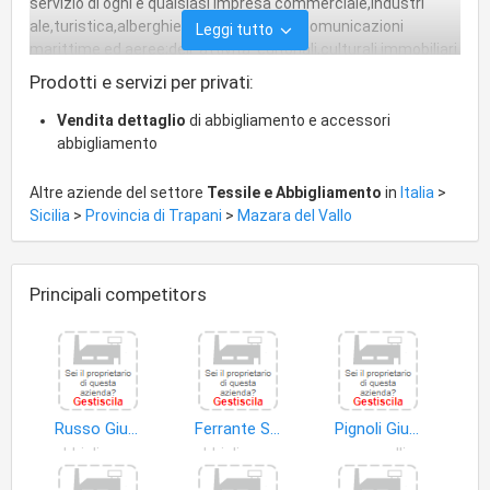
servizio di ogni e qualsiasi impresa commerciale,industri
ale,turistica,alberghiera,dei trasporti e comunicazioni
Leggi tutto
marittime ed aeree;dell' attivita' editoriali,culturali immobiliari
e finanziarie; assumere rappresentanz e con o senza
Prodotti e servizi per privati:
depositi e uqnat'altro previsto dallo statuto sociale. Attivita'
esercitata: commercio al minuto dei generi compresi nelle
Vendita dettaglio
di abbigliamento e accessori
tabelle merceologic he: ix - X - Xi - Xii e xiv .
abbigliamento
Altre aziende del settore
Tessile e Abbigliamento
in
Italia
>
Sicilia
>
Provincia di Trapani
>
Mazara del Vallo
Principali competitors
Russo Giuseppe
Ferrante S.r.l
Pignoli Giuseppe
abbigliamento
abbigliamento
cappelli