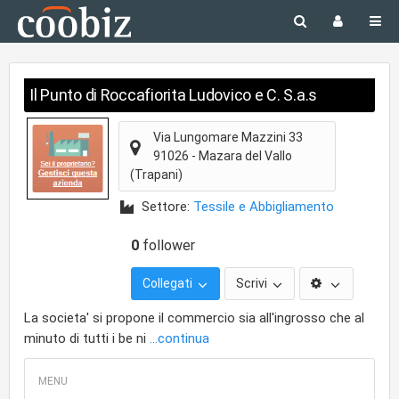
Il Punto di Roccafiorita Ludovico e C. S.a.s
Via Lungomare Mazzini 33
91026
-
Mazara del Vallo
(Trapani)
Settore:
Tessile e Abbigliamento
0
follower
Collegati
Scrivi
La societa' si propone il commercio sia all'ingrosso che al
minuto di tutti i be ni
...continua