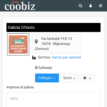
Galizia Ottavio
Via Garibaldi 19 B 14
16018
-
Mignanego
(Genova)
Settore:
Servizi per aziende
0
follower
Collegati
Scrivi
Impresa di pulizia