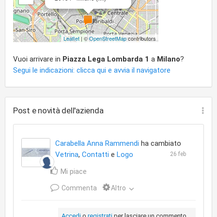
Leaflet
| ©
OpenStreetMap
contributors
Vuoi arrivare in
Piazza Lega Lombarda 1
a
Milano
?
Segui le indicazioni: clicca qui e avvia il navigatore
Post e novità dell'azienda
Carabella Anna Rammendi
ha cambiato
Vetrina
,
Contatti
e
Logo
26 feb
Mi piace
Commenta
Altro
Accedi
o
registrati
per lasciare un commento