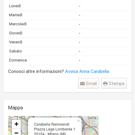
-
Lunedì
-
Martedì
-
Mercoledì
-
Giovedì
-
Venerdì
-
Sabato
-
Domenica
Conosci altre informazioni?
Avvisa Anna Carabella
Email
Stampa
Mappa
×
+
Carabella Rammendi
Piazza Lega Lombarda 1
−
20154 - Milano (MI)