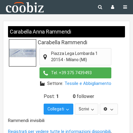
Carabella Anna Rammendi
Carabella Rammendi
Piazza Lega Lombarda 1
20154
-
Milano
(MI)
Tel.
+39 375 7439493
Settore:
Tessile e Abbigliamento
Post:
1
0
follower
Collegati
Scrivi
Rammendi invisibili
Registrati per vedere tutte le informazioni disponibili
,