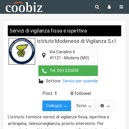
Servizi di vigilanza fissa e ispettiva
Istituto Modenese di Vigilanza S.r.l
Via Canalino 6
41121
-
Modena
(MO)
Tel.
059 225058
Settore:
Servizi per aziende
Post:
1
0
follower
Collegati
Scrivi
L’istituto fornisce servizi di vigilanza fissa, ispettiva e
antirapina, telesorveglianza, pronto intervento. Per