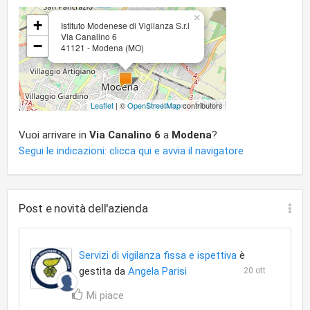
×
+
Istituto Modenese di Vigilanza S.r.l
Via Canalino 6
−
41121 - Modena (MO)
Leaflet
| ©
OpenStreetMap
contributors
Vuoi arrivare in
Via Canalino 6
a
Modena
?
Segui le indicazioni: clicca qui e avvia il navigatore
Post e novità dell'azienda
Servizi di vigilanza fissa e ispettiva
è
gestita da
Angela Parisi
20 ott
Mi piace