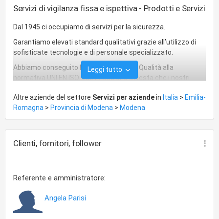
Servizi di vigilanza fissa e ispettiva - Prodotti e Servizi
Dal 1945 ci occupiamo di servizi per la sicurezza.
Garantiamo elevati standard qualitativi grazie all’utilizzo di
sofisticate tecnologie e di personale specializzato.
Abbiamo conseguito la Certificazione di Qualità alla
Leggi tutto
normativa UNI EN ISO-9001:2008 che attesta che i nostri
servizi di vigilanza sono continuamente controllati a garanzia
Altre aziende del settore
Servizi per aziende
in
Italia
>
Emilia-
della qualità del nostro istituto.
Romagna
>
Provincia di Modena
>
Modena
Nel corso degli anni abbiamo perfezionato i servizi di vigilanza
ispettiva,
vigilanza fissa
, vigilanza antirapina,
videosorveglianza
, telesoccorso,
pronto intervento
, custodia
Clienti, fornitori, follower
valori riuscendo a soddisfare qualunque esigenza di
sicurezza sia dell’azienda sia del privato cittadino.
Referente e amministratore:
Angela Parisi