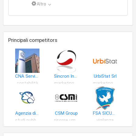
Altro
Principali competitors
CNA Servizi Modena
Sincron Inova S.r.l
UrbiStat Srl
contabilità
marketing beni
marketing servizi
Agenzia di Comunicazione
CSM Group
FSA SICUREZZA srl
studi pubblicitari
risorse umane
vigilanza