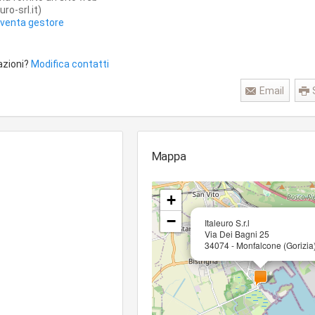
ro-srl.it)
iventa gestore
azioni?
Modifica contatti
Email
Mappa
+
−
Italeuro S.r.l
Via Dei Bagni 25
34074 - Monfalcone (Gorizia