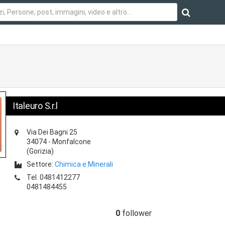
Italeuro S.r.l
Via Dei Bagni 25
34074
-
Monfalcone
(Gorizia)
Settore:
Chimica e Minerali
Tel.
0481412277
0481484455
0
follower