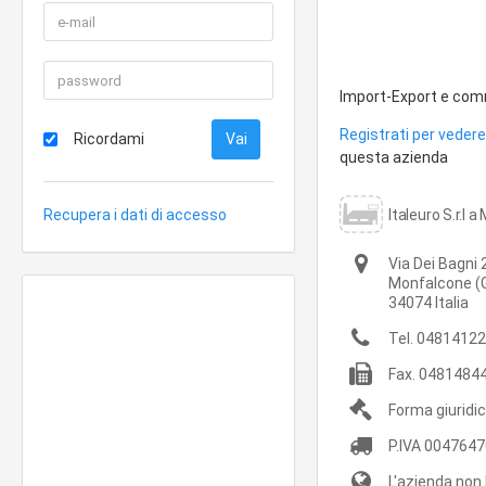
Import-Export e commer
Registrati per vedere 
Ricordami
questa azienda
Recupera i dati di accesso
Italeuro S.r.l 
Via Dei Bagni 
Monfalcone
(
34074
Italia
Tel.
04814122
Fax.
0481484
Forma giuridi
P.IVA
0047647
L'azienda non 