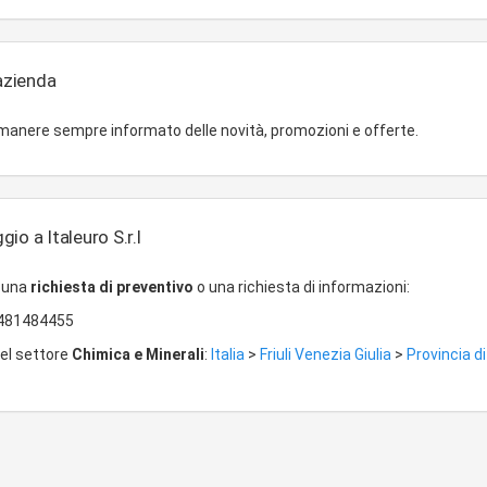
'azienda
imanere sempre informato delle novità, promozioni e offerte.
io a Italeuro S.r.l
r una
richiesta di preventivo
o una richiesta di informazioni:
481484455
del settore
Chimica e Minerali
:
Italia
>
Friuli Venezia Giulia
>
Provincia di