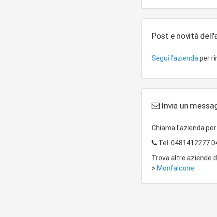
Post e novità dell
Segui l'azienda
per r
Invia un messagg
Chiama l'azienda pe
Tel.
0481412277 0
Trova altre aziende 
>
Monfalcone