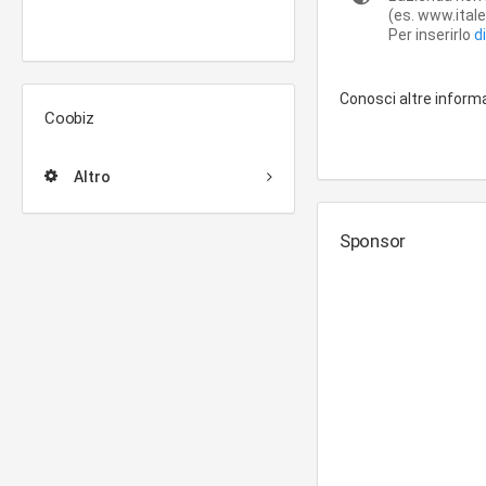
(es. www.italeu
Per inserirlo
d
Conosci altre inform
Coobiz
Altro
Sponsor