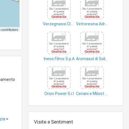
Verzegnassi Claudio & C. S.n.c
Vetroresina Adriatica V.R.A. S.p.A
p
contributors
combustibili uso domestico
articoli plastica
Ineos Films S.p.A
Aromasol di Solidoro Thomas
articoli plastica
saponi uso non personale
redamento
Orion Power S.r.l
Ceriani e Milost & C. S.a.s
oli origine vegetale
combustibili riscaldamento gassosi
izia
>
Visite e Sentiment