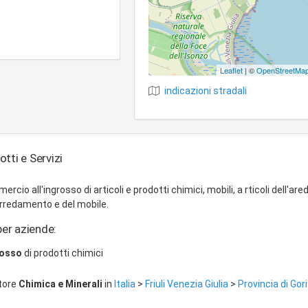
Leaflet
| ©
OpenStreetMa
indicazioni stradali
dotti e Servizi
cio all'ingrosso di articoli e prodotti chimici, mobili, a rticoli dell'a
'arredamento e del mobile.
per aziende:
rosso
di prodotti chimici
ttore
Chimica e Minerali
in
Italia
>
Friuli Venezia Giulia
>
Provincia di Gor