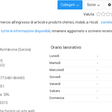
Collegati
Scrivi
Valuta:
cio all'ingrosso di articoli e prodotti chimici, mobili, a rticoli
...conti
tutte le informazioni disponibili
, rimanere aggiornato o scrivere recen
Orario lavorativo
a Monfalcone (Gorizia)
Lunedì
-
25
Martedì
-
GO)
Mercoledì
-
Giovedì
-
77 0481484455
Venerdì
-
451
Sabato
-
ca: SRL
Domenica
-
0315
ha fornito un sito web