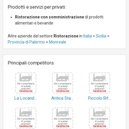
adatto ai bambini, accogliente, informale, gruppi, accetta
Prodotti e servizi per privati:
prenotazioni.
Ristorazione con somministrazione
di prodotti
alimentari e bevande
Altre aziende del settore
Ristorazione
in
Italia
>
Sicilia
>
Provincia di Palermo
>
Monreale
Principali competitors
La Locanda Del Drago
Antica Stazione Di Ficuzza
Piccolo Rifugio di Malpede Patrizia e C. S.a.s
prodotti alimentari
prodotti alimentari
enoteche