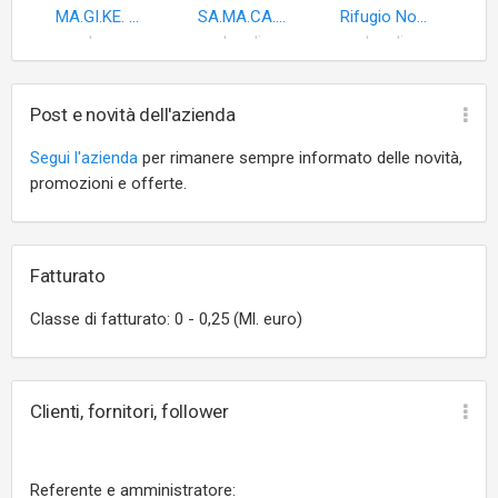
MA.GI.KE. di Ferro Marcella & C. S.n.c
SA.MA.CA. International Service S.r.l
Rifugio Normanno di Intravaia Daniela
bar
locali
locali
Post e novità dell'azienda
Segui l'azienda
per rimanere sempre informato delle novità,
promozioni e offerte.
Fatturato
Classe di fatturato: 0 - 0,25 (Ml. euro)
Clienti, fornitori, follower
Referente e amministratore: