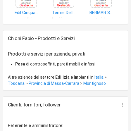
Edil Cinquale di Pucciarelli Giuseppe & C. S.n.c
Terme Della Versilia di Undulna Srl
BERMAR SRL
edifici
beni immobili
materiale costruzione
Chioni Fabio - Prodotti e Servizi
Prodotti e servizi per aziende, privati:
Posa
di controsoffitti, pareti mobili e infissi
Altre aziende del settore
Edilizia e Impianti
in
Italia
>
Toscana
>
Provincia di Massa-Carrara
>
Montignoso
Clienti, fornitori, follower
Referente e amministratore: