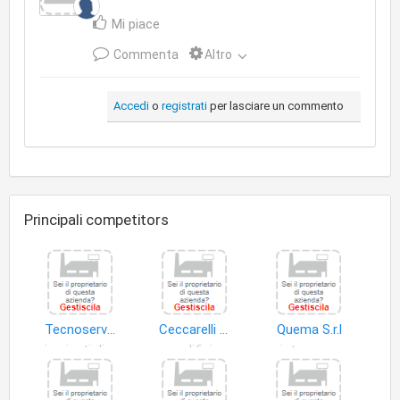
Mi piace
Commenta
Altro
Accedi
o
registrati
per lasciare un commento
Principali competitors
Tecnoservice di Signori Ezio
Ceccarelli e Baldini Impresa Edile e Stradale S.n.c
Quema S.r.l
impianti distribuzione energia elettrica
edifici
pietre ornamentali