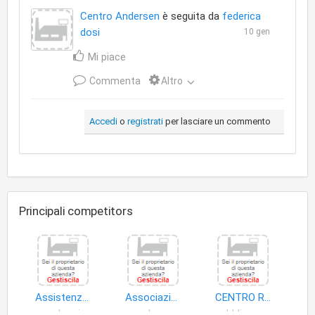
Centro Andersen
è seguita da
federica
dosi
10 gen
Mi piace
Commenta
Altro
Accedi
o
registrati
per lasciare un commento
Principali competitors
Assistenza All'infanzia Bamby S.n.c. di Madau Piera e C
Associazione Albero Azzurro
CENTRO REGIONALE FORMAZIONE PROFESSIONALE
scuole primarie
scuole materne
pubblica amministrazione