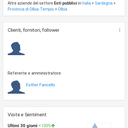
Altre aziende del settore
Enti pubblici
in
Italia
>
Sardegna
>
Laboratori creativi
Provincia di Olbia-Tempio
>
Olbia
Gite , escursioni, cinema , teatro e... tanto altro
Team psico-pedagogico
Clienti, fornitori, follower
Insegnanti ed educatrici serie , affidibili , qualificate
dotate di competenza , professionalità e ...amore .
Ampi spazi interni ed esterni dotati di comfort ,
autorizzazioni , sicurezza documentabile e qualificata .
Per info: 334/3077242
Referente e amministratore:
Esther Fancello
,
Visite e Sentiment