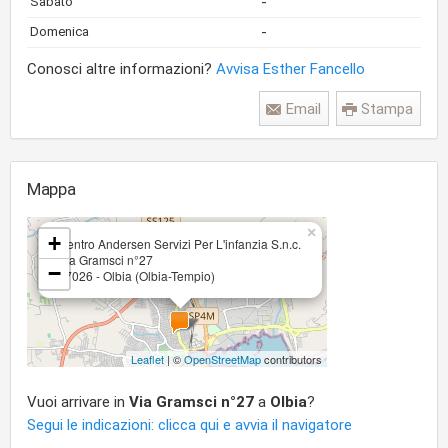
-
Sabato
-
Domenica
Conosci altre informazioni?
Avvisa Esther Fancello
Email
Stampa
Mappa
×
+
Centro Andersen Servizi Per L'infanzia S.n.c.
Via Gramsci n°27
−
07026 - Olbia (Olbia-Tempio)
Leaflet
| ©
OpenStreetMap
contributors
Vuoi arrivare in
Via Gramsci n°27
a
Olbia
?
Segui le indicazioni: clicca qui e avvia il navigatore