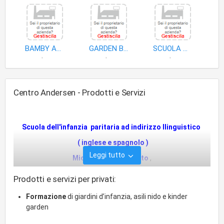
BAMBY ASSISTENZA ALL'INFANZIA
GARDEN BABY SNC
SCUOLA MATERNA LINUS DI CECHETTI SILVANA
scuole materne
scuole materne
scuole materne
Centro Andersen - Prodotti e Servizi
Scuola dell'infanzia paritaria ad indirizzo llinguistico
( inglese e spagnolo )
Leggi tutto
Micronido autorizzato
,
Ludoteca autorizzata 3/11 anni
Prodotti e servizi per privati:
Centro estivo bambini,
Formazione
di giardini d’infanzia, asili nido e kinder
Laboratori di creatività
garden
Attività propedeutiche allo sport