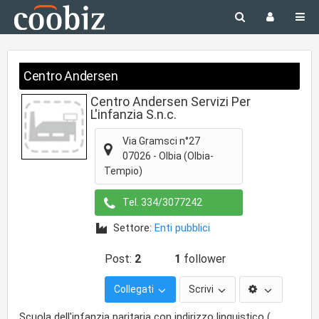
Centro Andersen
Centro Andersen Servizi Per
L'infanzia S.n.c.
Via Gramsci n°27
07026
-
Olbia
(Olbia-
Tempio)
Tel.
334/3077242
Settore:
Enti pubblici
Post:
2
1
follower
Collegati
Scrivi
Scuola dell'infanzia paritaria con indirizzo linguistico (