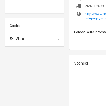
P.IVA
0026791
http://www.fa
ref=page_inte
Coobiz
Conosci altre inform
Altro
Sponsor