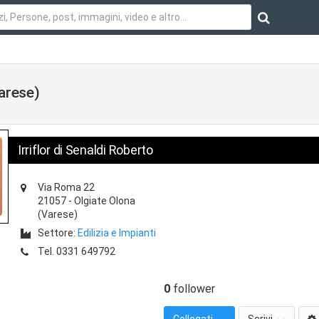
Varese)
Irriflor di Senaldi Roberto
Via Roma 22
21057
-
Olgiate Olona
(Varese)
Settore:
Edilizia e Impianti
Tel.
0331 649792
0
follower