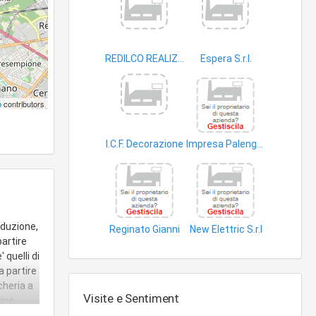
REDILCO REALIZZAZIONI E CONSULENZE IMMOBILIARI SPA
Espera S.r.l.
abitazioni
p
contributors
I.C.F. Decorazione
Impresa Palenga di Codeca' & C. -S.R.L
edifici
oduzione,
Reginato Gianni
New Elettric S.r.l
partire
impianti termici
impianti distribuzione energia elettrica
 quelli di
a partire
cheria a
Visite e Sentiment
ine.