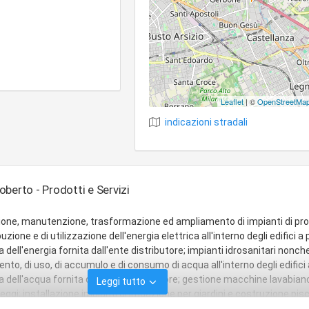
Leaflet
| ©
OpenStreetMa
indicazioni stradali
Roberto - Prodotti e Servizi
azione, manutenzione, trasformazione ed ampliamento di impianti di pr
buzione e di utilizzazione dell'energia elettrica all'interno degli edifici a 
dell'energia fornita dall'ente distributore; impianti idrosanitari nonche'
nto, di uso, di accumulo e di consumo di acqua all'interno degli edifici 
 dell'acqua fornita dall'ente distributore; gestione macchine lavabian
Leggi tutto
gi; installazione impianti di irrigazione per giardini e costruzione pisc