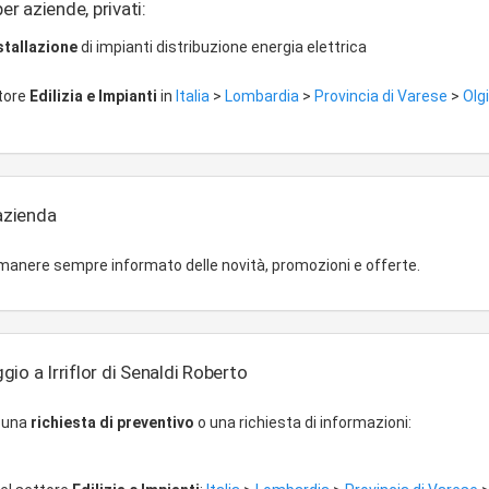
er aziende, privati:
stallazione
di impianti distribuzione energia elettrica
ttore
Edilizia e Impianti
in
Italia
>
Lombardia
>
Provincia di Varese
>
Olg
'azienda
imanere sempre informato delle novità, promozioni e offerte.
io a Irriflor di Senaldi Roberto
r una
richiesta di preventivo
o una richiesta di informazioni: