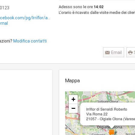
Adesso sono le ore
14:02
0123
L'orario è ricavato dalle visite medie dei clien
cebook.com/pg/Irriflor/about/?
rnal
azioni?
Modifica contatti
Email
Mappa
+
−
Irriflor di Senaldi Roberto
Via Roma 22
21057 - Olgiate Olona (Vares