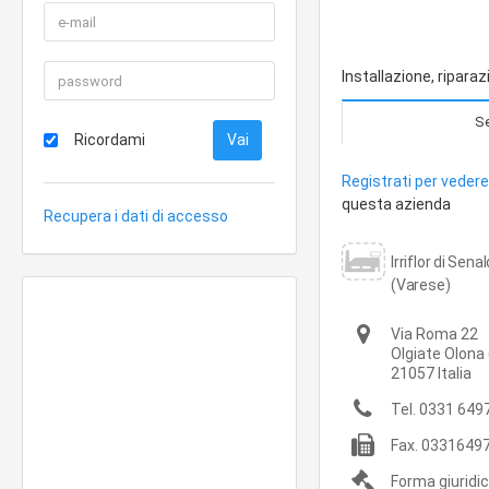
Installazione, ripar
Se
Ricordami
Registrati per vedere 
questa azienda
Recupera i dati di accesso
Irriflor di Sen
(Varese)
Via Roma 22
Olgiate Olona
21057
Italia
Tel.
0331 649
Fax.
03316497
Forma giuridi