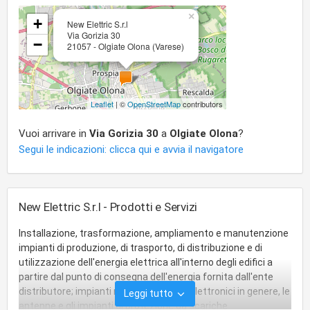
×
+
New Elettric S.r.l
Via Gorizia 30
−
21057 - Olgiate Olona (Varese)
Leaflet
| ©
OpenStreetMap
contributors
Vuoi arrivare in
Via Gorizia 30
a
Olgiate Olona
?
Segui le indicazioni: clicca qui e avvia il navigatore
New Elettric S.r.l - Prodotti e Servizi
Installazione, trasformazione, ampliamento e manutenzione
impianti di produzione, di trasporto, di distribuzione e di
utilizzazione dell'energia elettrica all'interno degli edifici a
partire dal punto di consegna dell'energia fornita dall'ente
distributore; impianti radiotelevisivi ed elettronici in genere, le
Leggi tutto
antenne e gli impianti di protezione da scariche