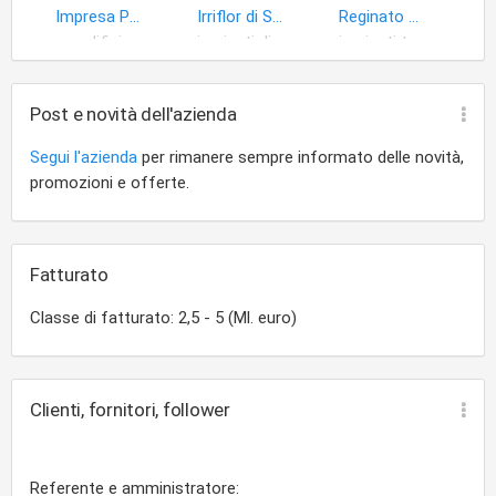
Impresa Palenga di Codeca' & C. -S.R.L
Irriflor di Senaldi Roberto
Reginato Gianni
edifici
impianti distribuzione energia elettrica
impianti termici
Post e novità dell'azienda
Segui l'azienda
per rimanere sempre informato delle novità,
promozioni e offerte.
Fatturato
Classe di fatturato: 2,5 - 5 (Ml. euro)
Clienti, fornitori, follower
Referente e amministratore: