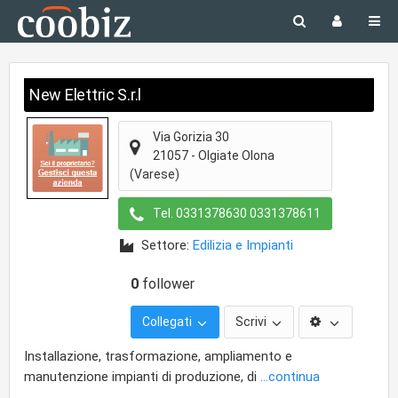
New Elettric S.r.l
Via Gorizia 30
21057
-
Olgiate Olona
(Varese)
Tel.
0331378630 0331378611
Settore:
Edilizia e Impianti
0
follower
Collegati
Scrivi
Installazione, trasformazione, ampliamento e
manutenzione impianti di produzione, di
...continua