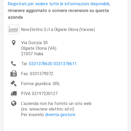
Registrati per vedere tutte le informazioni disponibili
,
rimanere aggiornato o scrivere recensioni su questa
azienda
New Elettric S.r.l a Olgiate Olona (Varese)
Via Gorizia 30
Olgiate Olona
(VA)
21057
Italia
Tel.
0331378630 0331378611
Fax.
0331379072
Forma giuridica: SRL
P.IVA
02197230127
L'azienda non ha fornito un sito web
(es. www.new-elettric-srl.it)
Per inserirlo
diventa gestore