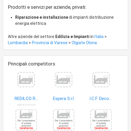
atmosferiche; impianti di protezione antincendio;
Prodotti e servizi per aziende, privati:
installazione e manutenzione impianti telefonici
intercomunicanti. Quadri elettrici.
Riparazione e installazione
di impianti distribuzione
energia elettrica
Altre aziende del settore
Edilizia e Impianti
in
Italia
>
Lombardia
>
Provincia di Varese
>
Olgiate Olona
Principali competitors
REDILCO REALIZZAZIONI E CONSULENZE IMMOBILIARI SPA
Espera S.r.l.
I.C.F. Decorazione
abitazioni