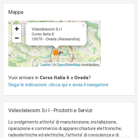
Mappa
×
+
Videotelecom S.r.l
Corso Italia 6
−
15076 - Ovada (Alessandria)
Leaflet
| ©
OpenStreetMap
contributors
Vuoi arrivare in
Corso Italia 6
a
Ovada
?
Segui le indicazioni: clicca qui e avvia il navigatore
Videotelecom S.r.l - Prodotti e Servizi
Lo svolgimento attivita' di manutenzione, installazione,
riparazione e commercio di apparecchiature elettroniche,
radioelettriche ed elettriche, l'attivita' di consulenza e di