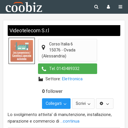
Videotelecom S.r.l
Corso Italia 6
15076
-
Ovada
(Alessandria)
Tel.
0143489332
Settore:
Elettronica
0
follower
Collegati
Scrivi
Lo svolgimento attivita' di manutenzione, installazione,
riparazione e commercio di
...continua