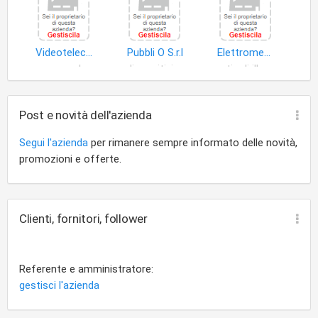
Videotelecom Project S.r.l
Pubbli O S.r.l
Elettromeccanica Silem di Cerruti e C. S.a.s
apparecchi riproduzione suono
dispositivi illuminazione
articoli illuminazione
Post e novità dell'azienda
Segui l'azienda
per rimanere sempre informato delle novità,
promozioni e offerte.
Clienti, fornitori, follower
Referente e amministratore:
gestisci l'azienda