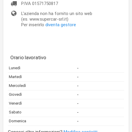
P.IVA
01571750817
L'azienda non ha fornito un sito web
(es. www.supercar-srl.it)
Per inserirlo
diventa gestore
Orario lavorativo
-
Lunedì
-
Martedì
-
Mercoledì
-
Giovedì
-
Venerdì
-
Sabato
-
Domenica