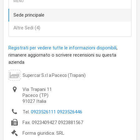
Sede principale
Altre Sedi (4)
Registrati per vedere tutte le informazioni disponibili
,
rimanere aggiornato o scrivere recensioni su questa
azienda
Supercar S.r.l a Paceco (Trapani)
Via Trapani 11
Paceco
(TP)
91027
Italia
Tel.
0923526111 0923526446
Fax.
0923409427 0923881567
Forma giuridica: SRL