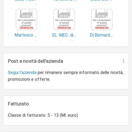
autoveicoli
merci
pacchi
Martinico Antonino
EL. MEC. di Armata Baldassare & C. S.n.c
Di Bernardo Salvatore
autoveicoli
automobili
carburanti imbarcazioni
Post e novità dell'azienda
Segui l'azienda
per rimanere sempre informato delle novità,
promozioni e offerte.
Fatturato
Classe di fatturato: 5 - 13 (Ml. euro)