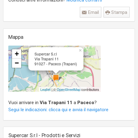
Conosci altre informazioni?
Modifica contatti
Email
Stampa
Mappa
×
+
Supercar S.r.l
Via Trapani 11
−
91027 - Paceco (Trapani)
Leaflet
| ©
OpenStreetMap
contributors
Vuoi arrivare in
Via Trapani 11
a
Paceco
?
Segui le indicazioni: clicca qui e avvia il navigatore
Supercar S.r.l - Prodotti e Servizi