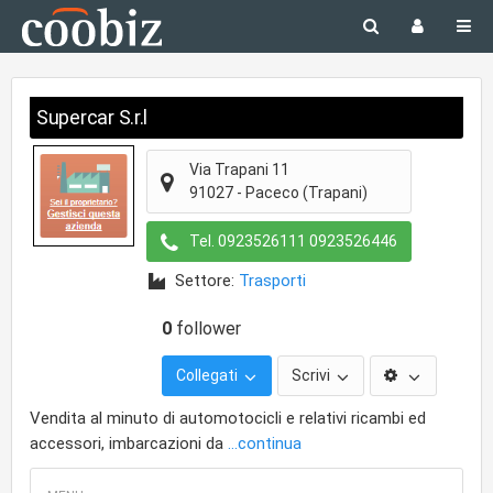
Supercar S.r.l
Via Trapani 11
91027
-
Paceco
(Trapani)
Tel.
0923526111 0923526446
Settore:
Trasporti
0
follower
Collegati
Scrivi
Vendita al minuto di automotocicli e relativi ricambi ed
accessori, imbarcazioni da
...continua