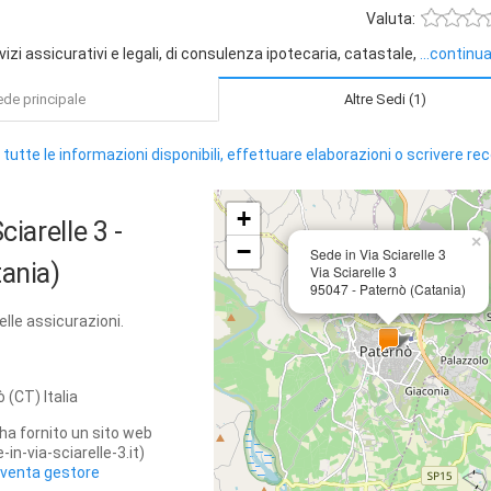
Valuta:
izi assicurativi e legali, di consulenza ipotecaria, catastale,
...continu
de principale
Altre Sedi (1)
 tutte le informazioni disponibili, effettuare elaborazioni o scrivere re
+
Sciarelle 3
-
×
−
Sede in Via Sciarelle 3
ania)
Via Sciarelle 3
95047 - Paternò (Catania)
elle assicurazioni.
ò
(CT)
Italia
ha fornito un sito web
in-via-sciarelle-3.it)
iventa gestore