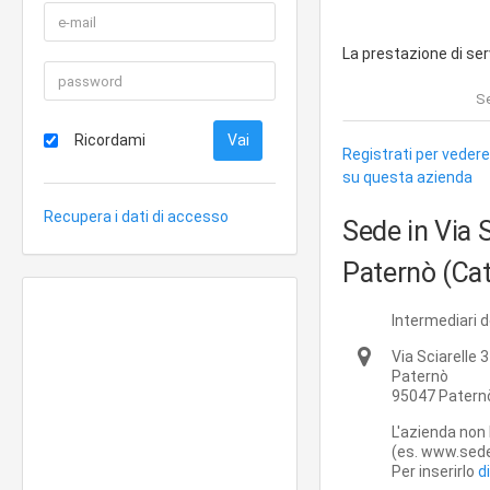
La prestazione di serv
Se
Ricordami
Registrati per vedere
su questa azienda
Recupera i dati di accesso
Sede in Via 
Paternò (Cat
Intermediari d
Via Sciarelle 3
Paternò
95047
Patern
L'azienda non 
(es. www.sede-
Per inserirlo
d