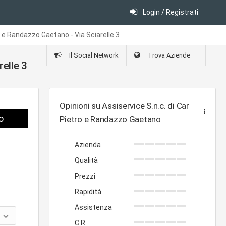
Login / Registrati
o e Randazzo Gaetano - Via Sciarelle 3
Il Social Network
Trova Aziende
relle 3
Opinioni su Assiservice S.n.c. di Caruso
o
Pietro e Randazzo Gaetano
Azienda
Qualità
Prezzi
Rapidità
Assistenza
C.R.