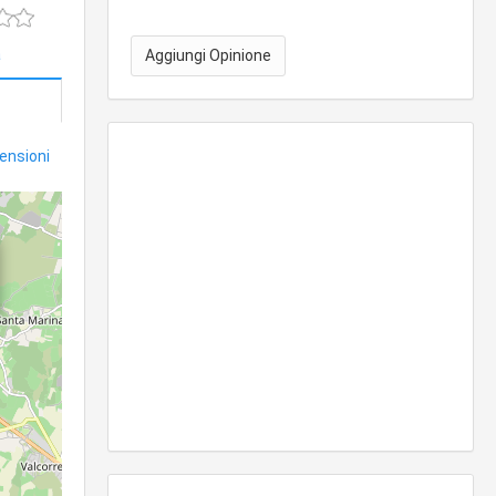
a
Aggiungi Opinione
censioni