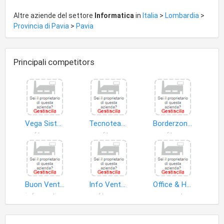
Altre aziende del settore
Informatica
in
Italia
>
Lombardia
>
Provincia di Pavia
>
Pavia
Principali competitors
Vega Sistemi Informativi S.r.l
Tecnoteam S.r.l
Borderzone S.r.l. O In Forma Abbre Viata Borderzone S.r.l
software personalizzato
software
software
Buon Vento S.r.l
Info Venture S.a.s. di Milanesi Gilberto & C
Office & Home Solutions di Scola Andrea
informatica
software personalizzato
computer