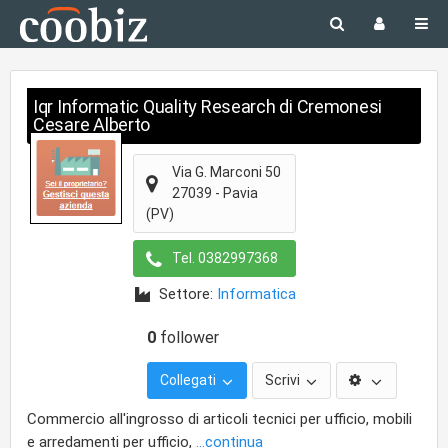
Iqr Informatic Quality Research di Cremonesi
Cesare Alberto
Via G. Marconi 50
27039
-
Pavia
(PV)
Tel.
0382997368
Settore:
Informatica
0
follower
Collegati
Scrivi
Commercio all'ingrosso di articoli tecnici per ufficio, mobili
e arredamenti per ufficio,
...continua