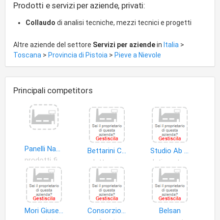
Prodotti e servizi per aziende, privati:
Collaudo
di analisi tecniche, mezzi tecnici e progetti
Altre aziende del settore
Servizi per aziende
in
Italia
>
Toscana
>
Provincia di Pistoia
>
Pieve a Nievole
Principali competitors
Panelli Nadia
Bettarini Consulting di Lida Bettarini & C. S.a.s
Studio Ab S.a.s. di Aronni Francesco & C
prodotti finanziari
elettronica
dati contabili
Mori Giuseppe
Consorzio Mercatino Grocco La Salute
Belsan