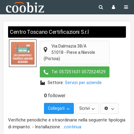
Centro Toscano Certificazioni S.r.l
Via Dalmazia 38/A
51018
-
Pieve a Nievole
(Pistoia)
Tel.
057251631 0572524529
Settore:
Servizi per aziende
0
follower
Collegati
Scrivi
Verifiche periodiche e straordinarie nella seguente tipologia
di impianto: - Installazione
...continua