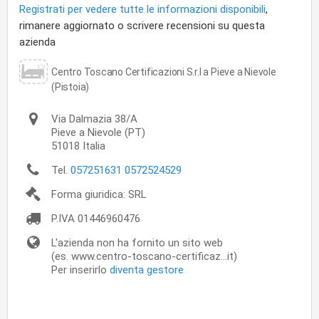
Registrati per vedere tutte le informazioni disponibili
,
rimanere aggiornato o scrivere recensioni su questa
azienda
Centro Toscano Certificazioni S.r.l a Pieve a Nievole
(Pistoia)
Via Dalmazia 38/A
Pieve a Nievole
(PT)
51018
Italia
Tel.
057251631 0572524529
Forma giuridica: SRL
P.IVA
01446960476
L'azienda non ha fornito un sito web
(es. www.centro-toscano-certificaz...it)
Per inserirlo
diventa gestore