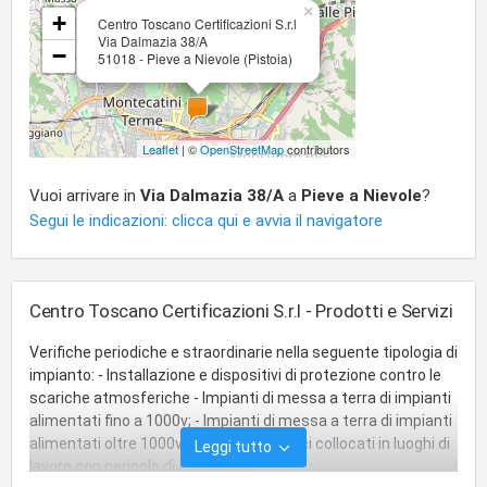
×
+
Centro Toscano Certificazioni S.r.l
Via Dalmazia 38/A
−
51018 - Pieve a Nievole (Pistoia)
Leaflet
| ©
OpenStreetMap
contributors
Vuoi arrivare in
Via Dalmazia 38/A
a
Pieve a Nievole
?
Segui le indicazioni: clicca qui e avvia il navigatore
Centro Toscano Certificazioni S.r.l - Prodotti e Servizi
Verifiche periodiche e straordinarie nella seguente tipologia di
impianto: - Installazione e dispositivi di protezione contro le
scariche atmosferiche - Impianti di messa a terra di impianti
alimentati fino a 1000v; - Impianti di messa a terra di impianti
alimentati oltre 1000v; - Impianti elettrici collocati in luoghi di
Leggi tutto
lavoro con pericolo di esplosione