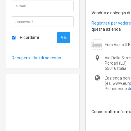
Vendita e noleggio di
Registrati per vedere 
questa azienda
Ricordami
Euro Video R.B.
Recupera i dati di accesso
Via Della Sta
Porcari
(LU)
55016
Italia
L'azienda non 
(es. www.euro-
Per inserirlo
d
Conosci altre inform