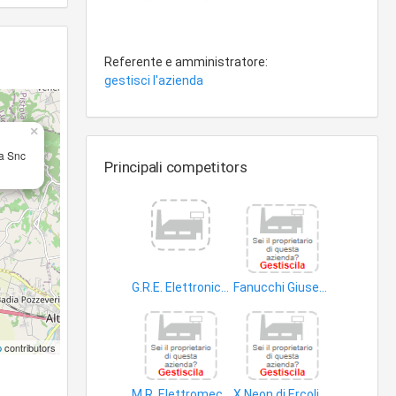
Referente e amministratore:
gestisci l'azienda
×
a Snc
Principali competitors
G.R.E. Elettronica di Calderoni Roberto & C. S.n.c
Fanucchi Giuseppe di Bertuccelli Fanucchi Lorenzo
videocamere
videocamere
p
contributors
M.R. Elettromeccanica S.r.l
X Neon di Ercolini & C. S.n.c