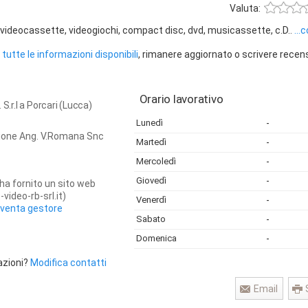
Valuta:
 videocassette, videogiochi, compact disc, dvd, musicassette, c.D..
...
tutte le informazioni disponibili
, rimanere aggiornato o scrivere recen
Orario lavorativo
 S.r.l a Porcari (Lucca)
Lunedì
-
zione Ang. V.Romana Snc
Martedì
-
Mercoledì
-
Giovedì
-
ha fornito un sito web
video-rb-srl.it)
Venerdì
-
iventa gestore
Sabato
-
Domenica
-
azioni?
Modifica contatti
Email