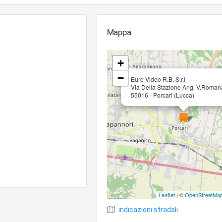
Mappa
+
−
Euro Video R.B. S.r.l
Via Della Stazione Ang. V.Roman
55016 - Porcari (Lucca)
Leaflet
| ©
OpenStreetMa
indicazioni stradali