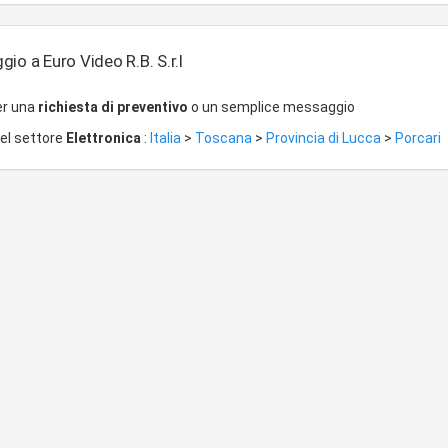
io a Euro Video R.B. S.r.l
er una
richiesta di preventivo
o un semplice messaggio
del settore
Elettronica
:
Italia
>
Toscana
>
Provincia di Lucca
>
Porcari