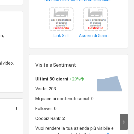
accessori e ricambi apparecchiature elettriche
dispositivi illuminazione
om,
Link S.r.l.
Assem di Giannotti Marco
componenti elettronici
apparecchiature elettriche
i video,
Visite e Sentiment