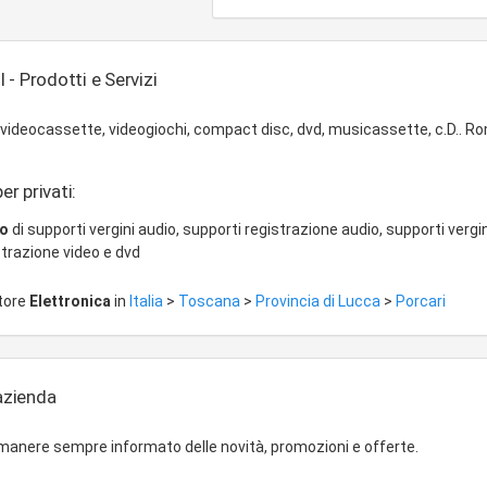
l - Prodotti e Servizi
 videocassette, videogiochi, compact disc, dvd, musicassette, c.D.. R
er privati:
io
di supporti vergini audio, supporti registrazione audio, supporti vergin
strazione video e dvd
ttore
Elettronica
in
Italia
>
Toscana
>
Provincia di Lucca
>
Porcari
'azienda
imanere sempre informato delle novità, promozioni e offerte.