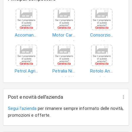
Accomando Giorgio
Motor Car Ferruzza di Leto Maria Carmela
Consorzio Revisioni Auto Prizzi
semi oleosi
autoveicoli
mezzi tecnici
Petrol Agricoltura S.r.l
Petralia Nicola
Rotolo Antonino
gpl
contabilità
dati
Post e novità dell'azienda
Segui l'azienda
per rimanere sempre informato delle novità,
promozioni e offerte.