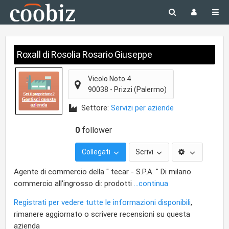
Roxall di Rosolia Rosario Giuseppe
Vicolo Noto 4
90038
-
Prizzi
(Palermo)
Settore:
Servizi per aziende
0
follower
Collegati
Scrivi
Agente di commercio della " tecar - S.P.A. " Di milano
commercio all'ingrosso di: prodotti
...continua
Registrati per vedere tutte le informazioni disponibili
,
rimanere aggiornato o scrivere recensioni su questa
azienda