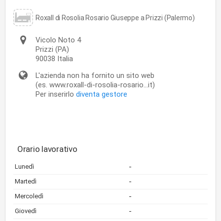
Roxall di Rosolia Rosario Giuseppe a Prizzi (Palermo)
Vicolo Noto 4
Prizzi
(PA)
90038
Italia
L'azienda non ha fornito un sito web
(es. www.roxall-di-rosolia-rosario...it)
Per inserirlo
diventa gestore
Orario lavorativo
-
Lunedì
-
Martedì
-
Mercoledì
-
Giovedì