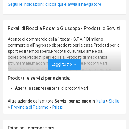
Segui le indicazioni: clicca qui e avvia il navigatore
Roxall di Rosolia Rosario Giuseppe - Prodotti e Servizi
Agente di commercio della " tecar - S.P.A. " Di milano
commercio all'ingrosso di: prodotti per la casa.Prodotti per lo
sport ed il tempo libero.Prodotti culturali,d'arte e da
collezione.Prodotti per l'edilizia. Prodotti di meccanica
strumentale,macchinari ed attrezzature.Prodotti vari.
Leggi tutto
Mobili.Addedamenti.Articoli casalinghi.Elettrodomestici-
Accessori e ricambi. Apparecchi radio e televisiviaccessori e
Prodotti e servizi per aziende:
ricambi.Materiale elettrico.Libri e pubblicazioni in genere -
Audiovisivi.
Agenti e rappresentanti
di prodotti vari
Altre aziende del settore
Servizi per aziende
in
Italia
>
Sicilia
>
Provincia di Palermo
>
Prizzi
Principali competitors