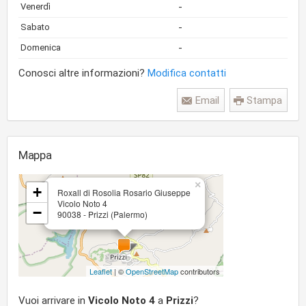
-
Venerdì
-
Sabato
-
Domenica
Conosci altre informazioni?
Modifica contatti
Email
Stampa
Mappa
×
+
Roxall di Rosolia Rosario Giuseppe
Vicolo Noto 4
−
90038 - Prizzi (Palermo)
Leaflet
| ©
OpenStreetMap
contributors
Vuoi arrivare in
Vicolo Noto 4
a
Prizzi
?