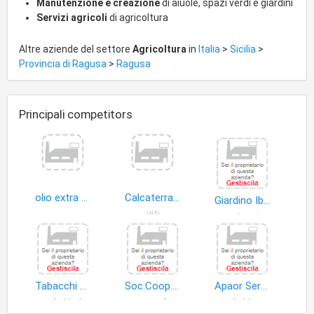
dei prodotti agricoli e dei loro derivati ottenuti dai soci.
Manutenzione e creazione
di aiuole, spazi verdi e giardini
Servizi agricoli
di agricoltura
Altre aziende del settore
Agricoltura
in
Italia
>
Sicilia
>
Provincia di Ragusa
>
Ragusa
Principali competitors
olio extra vergine d'oliva Senia
Calcaterra Giovanni
Giardino Ibleo
viti
ortaggi
Tabacchi e C. di Migliorisi Giovanna
Soc.Coop. Agricola Primavera
Apaor Servizi Soc.Coop. Agricola
prodotti del tabacco
cereali
prodotti ortofrutticoli surgelati