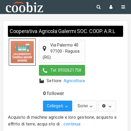
Cooperativa Agricola Galermi SOC. COOP. A.R.L
Via Palermo 40
97100
-
Ragusa
(RG)
Tel.
0932621758
Settore:
Agricoltura
0
follower
Collegati
Scrivi
Acquisto di machine agricole e loro gestione, acquisto e
affitto di terre, acqui sto di
...continua