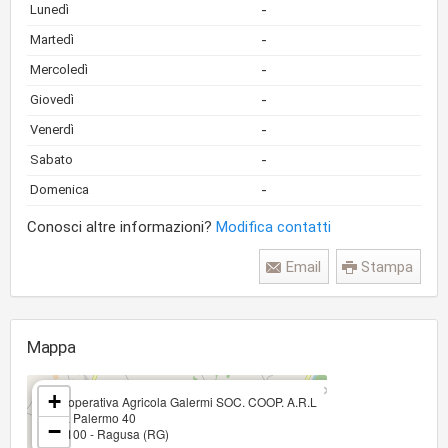
-
Lunedì
-
Martedì
-
Mercoledì
-
Giovedì
-
Venerdì
-
Sabato
-
Domenica
Conosci altre informazioni?
Modifica contatti
Email
Stampa
Mappa
×
+
Cooperativa Agricola Galermi SOC. COOP. A.R.L
Via Palermo 40
−
97100 - Ragusa (RG)