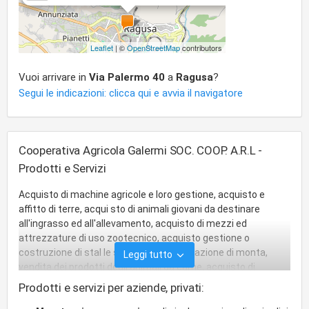
Leaflet
| ©
OpenStreetMap
contributors
Vuoi arrivare in
Via Palermo 40
a
Ragusa
?
Segui le indicazioni: clicca qui e avvia il navigatore
Cooperativa Agricola Galermi SOC. COOP. A.R.L -
Prodotti e Servizi
Acquisto di machine agricole e loro gestione, acquisto e
affitto di terre, acqui sto di animali giovani da destinare
all'ingrasso ed all'allevamento, acquisto di mezzi ed
attrezzature di uso zootecnico, acquisto gestione o
costruzione di stal le speciali e di una stazione di monta,
Leggi tutto
vendita dei prodotti degli animali da carne, acquisto di
materie prime utili all'agricoltura, costruzione e gestione di
Prodotti e servizi per aziende, privati:
impianti per la conservazione, lavorazione, trasformazione