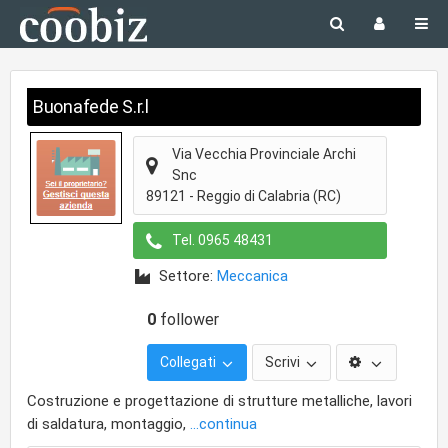
Buonafede S.r.l
Via Vecchia Provinciale Archi
Snc
89121
-
Reggio di Calabria
(RC)
Tel.
0965 48431
Settore:
Meccanica
0
follower
Collegati
Scrivi
Costruzione e progettazione di strutture metalliche, lavori
di saldatura, montaggio,
...continua