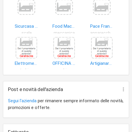
distributore. Impianti di sollevamento di persone e di cose per
mezzo di ascensori, di montacariche, di scale mobili e simili.
Impianti di protezione antincendio.
Sicurcasa di De Luca Maurizio
Food Machinery Construction di Gatto Consolata
Pace Francesco
scale
meccanica
apparecchi movimentazione
Elettromeccanica Lagana' Dei Fratelli Giuseppe e Massimo Lagana' S.n.c
OFFICINA MECCANICA SNC e C DI TRAMONTANA ANTONINO PASQUALE
Artigianarmi di Farina Edoardo
turbine
macchine produzione energia meccanica
accessori e ricambi armi
Post e novità dell'azienda
Segui l'azienda
per rimanere sempre informato delle novità,
promozioni e offerte.