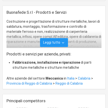
Buonafede S.r.l - Prodotti e Servizi
Costruzione e progettazione di strutture metalliche, lavori di
saldatura, montaggio, trasformazione e controllo di
materiale ferroso e non, realizzazione di carpenteria
metallica, infissi, opere compl.All'edilizia, opere di caldareria di
riparazione e manutenzione navale. Impianti di produzione,
Leggi tutto
trasporto, distribuzione e utilizzazione dell'energia elettrica
all'interno degli edifici a partire dal punto di consegna
Prodotti e servizi per aziende, privati:
dell'energia fornita dall'ente distributore. Impianti
radiotelevisivi ed elettronici in genere, le antenne e gli
Fabbricazione, installazione e riparazione
di parti
impianti di protezione da scariche atmosferiche. Impianti di
strutture metalliche e strutture metalliche
riscaldamento e climatizzazione azionati da fluido liquido,
aeriforme, gassoso e di qualsiasi natura o specie. Impianti
Altre aziende del settore
Meccanica
in
Italia
>
Calabria
>
idrosanitari nonche' quelli di trasporto, di trattamento, di uso,
Provincia di Reggio di Calabria
>
Reggio di Calabria
di accumulo e di consumo di acqua all'interno degli edifici a
partire dal punto di consegna dell'acqua fornita dall'ente
distributore. Impianti di trasporto e di utilizzazione di gas allo
Principali competitors
stato liquido o aeriforme all'interno degli edifici a partire dal
punto di consegna del combustibile gassoso fornito dall'ente