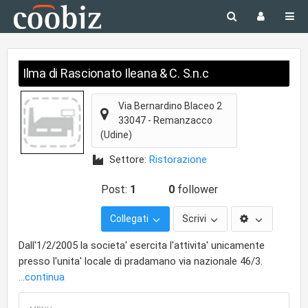
Ilma di Rascionato Ileana & C. S.n.c
Via Bernardino Blaceo 2
33047
-
Remanzacco
(Udine)
Settore:
Ristorazione
Post:
1
0
follower
Collegati
Scrivi
Dall'1/2/2005 la societa' esercita l'attivita' unicamente
presso l'unita' locale di pradamano via nazionale 46/3.
...continua