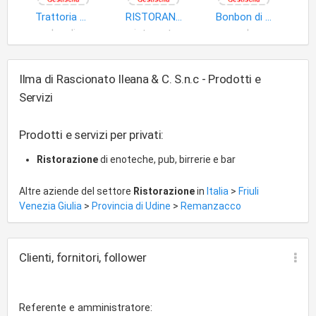
Trattoria Ai Cacciatori S.a.s. di Zanon Marcello & C
RISTORANTE PIZZERIA AL CARDINALE DI MANSI GENNARO
Bonbon di Castellani Gianna & C. S.n.c
locali
ristorante
pub
Ilma di Rascionato Ileana & C. S.n.c - Prodotti e
Servizi
Prodotti e servizi per privati:
Ristorazione
di enoteche, pub, birrerie e bar
Altre aziende del settore
Ristorazione
in
Italia
>
Friuli
Venezia Giulia
>
Provincia di Udine
>
Remanzacco
Clienti, fornitori, follower
Referente e amministratore: