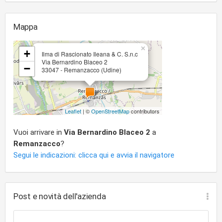
Mappa
×
+
Ilma di Rascionato Ileana & C. S.n.c
Via Bernardino Blaceo 2
−
33047 - Remanzacco (Udine)
Leaflet
| ©
OpenStreetMap
contributors
Vuoi arrivare in
Via Bernardino Blaceo 2
a
Remanzacco
?
Segui le indicazioni: clicca qui e avvia il navigatore
Post e novità dell'azienda