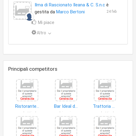
Ilma di Rascionato Ileana & C. S.n.c
è
gestita da
Marco Bertoni
24 feb
Mi piace
Altro
Principali competitors
Ristorante Al Cardinale
Bar Ideal di Quendolo Marco
Trattoria Al Pessar
prodotti alimentari
birrerie
prodotti alimentari